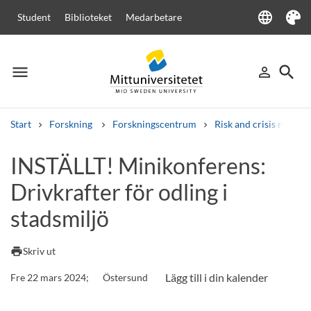
language
Student
Biblioteket
Medarbetare
Language
Tema
menu
search
person_outline
Meny
Logga in
Sök
Start
Forskning
Forskningscentrum
Risk and crisis resear
Sök
INSTÄLLT! Minikonferens:
Andra söktjänster
Drivkrafter för odling i
Kurser och program
Kursplaner
Välkomstbrev
Personal
Lediga jobb
stadsmiljö
print
Skriv ut
Fre 22 mars 2024;
Östersund