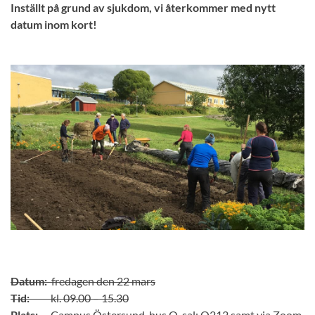
Inställt på grund av sjukdom, vi återkommer med nytt
datum inom kort!
Datum:
fredagen den 22 mars
Tid:
kl. 09.00 – 15.30
Plats:
Campus Östersund, hus O, sal: O212 samt via Zoom