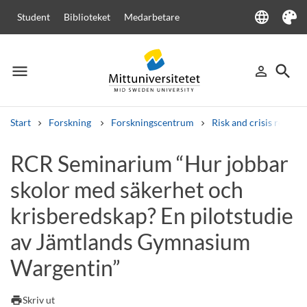
language
Student
Biblioteket
Medarbetare
Language
Tema
menu
search
person_outline
Meny
Logga in
Sök
Start
Forskning
Forskningscentrum
Risk and crisis resear
Sök
RCR Seminarium “Hur jobbar
Andra söktjänster
skolor med säkerhet och
Kurser och program
Kursplaner
Välkomstbrev
Personal
Lediga jobb
krisberedskap? En pilotstudie
av Jämtlands Gymnasium
Wargentin”
print
Skriv ut