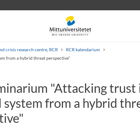
nd crisis research centre, RCR
RCR kalendarium
tem from a hybrid threat perspective"
inarium "Attacking trust 
rev
Personal
Lediga jobb
l system from a hybrid thr
tive"