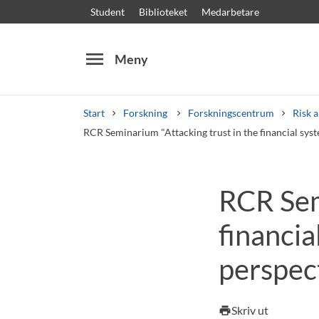
Student
Biblioteket
Medarbetare
menu
Meny
Start
Forskning
Forskningscentrum
Risk a
RCR Seminarium "Attacking trust in the financial sys
Sök
Andra söktjänster
RCR Sem
Kurser och program
Kursplaner
Välkomstb
financia
perspec
Skriv ut
print