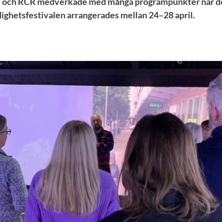
t och RCR medverkade med många programpunkter när de
ghetsfestivalen arrangerades mellan 24–28 april.