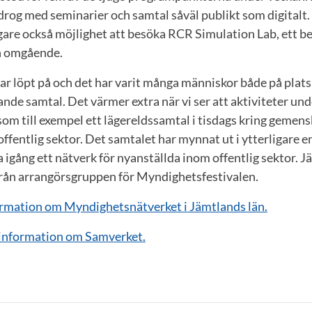
idrog med seminarier och samtal såväl publikt som digital
gare också möjlighet att besöka RCR Simulation Lab, ett b
n omgående.
ar löpt på och det har varit många människor både på plats
e samtal. Det värmer extra när vi ser att aktiviteter unde
som till exempel ett lägereldssamtal i tisdags kring gemens
ffentlig sektor. Det samtalet har mynnat ut i ytterligare e
 igång ett nätverk för nyanställda inom offentlig sektor. Jä
rån arrangörsgruppen för Myndighetsfestivalen.
ormation om Myndighetsnätverket i Jämtlands län.
 information om Samverket.