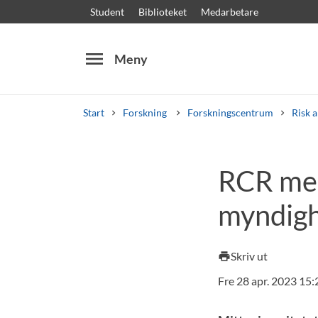
Student
Biblioteket
Medarbetare
menu
Meny
Start
Forskning
Forskningscentrum
Risk a
Sök
Andra söktjänster
RCR med
Kurser och program
Kursplaner
Välkomstb
myndigh
Skriv ut
print
Fre 28 apr. 2023 15: