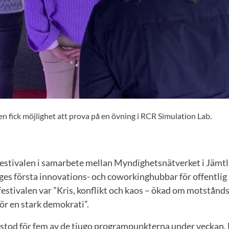
 fick möjlighet att prova på en övning i RCR Simulation Lab.
festivalen i samarbete mellan Myndighetsnätverket i Jämt
es första innovations- och coworkinghubbar för offentlig 
estivalen var ”Kris, konflikt och kaos – ökad om motstånds
ör en stark demokrati”.
stod för fem av de tjugo programpunkterna under veckan. E