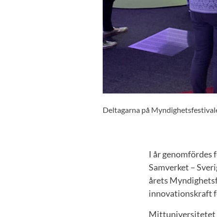
Deltagarna på Myndighetsfestivalen
I år genomfördes 
Samverket – Sverig
årets Myndighetsf
innovationskraft f
Mittuniversitetet 