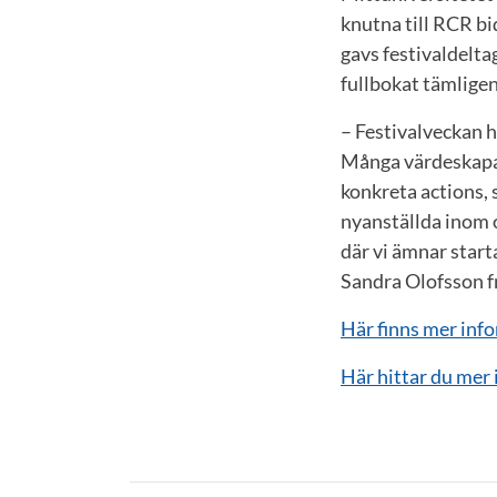
knutna till RCR b
gavs festivaldelta
fullbokat tämlige
– Festivalveckan h
Många värdeskapand
konkreta actions, 
nyanställda inom o
där vi ämnar starta
Sandra Olofsson f
Här finns mer inf
Här hittar du mer