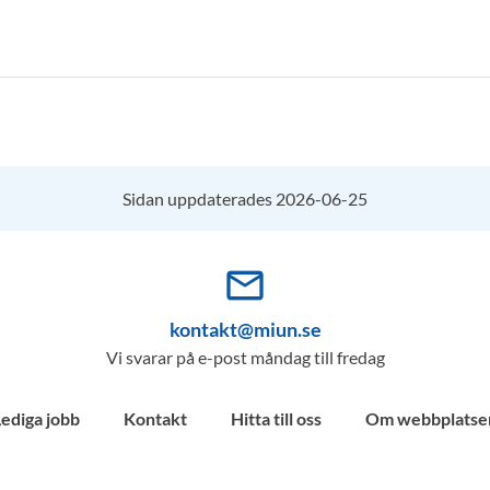
Sidan uppdaterades 2026-06-25
mail_outline
kontakt@miun.se
Vi svarar på e-post måndag till fredag
Lediga jobb
Kontakt
Hitta till oss
Om webbplatse