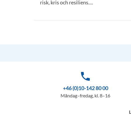
risk, kris och resiliens....
phone
+46 (0)10-142 80 00
Måndag–fredag, kl. 8–16