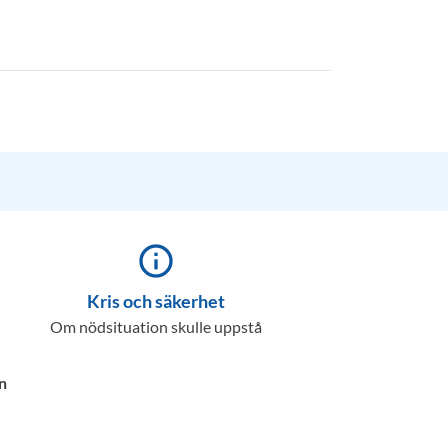
info_outline
Kris och säkerhet
Om nödsituation skulle uppstå
n