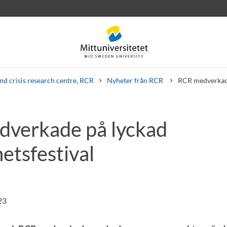
nd crisis research centre, RCR
Nyheter från RCR
RCR medverkade
verkade på lyckad
rev
Personal
Lediga jobb
etsfestival
23