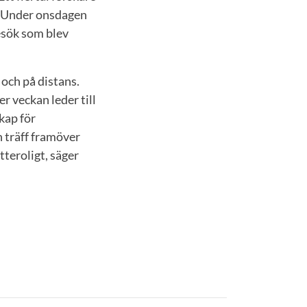
t. Under onsdagen
esök som blev
 och på distans.
r veckan leder till
kap för
n träff framöver
tteroligt, säger