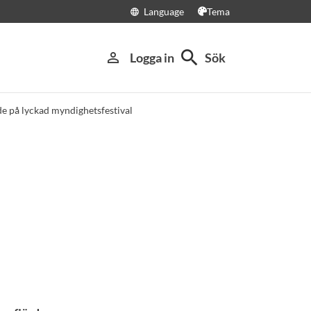
Language
Tema
language
search
person_outline
Logga in
Sök
 på lyckad myndighetsfestival