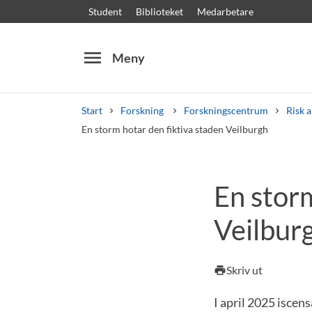
Student
Biblioteket
Medarbetare
menu
Meny
Start
Forskning
Forskningscentrum
Risk a
En storm hotar den fiktiva staden Veilburgh
Sök
Andra söktjänster
En storm
Kurser och program
Kursplaner
Välkomstb
Veilbur
Skriv ut
print
I april 2025 iscens