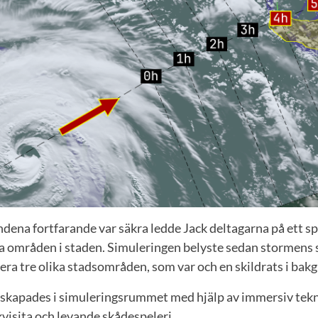
ndena fortfarande var säkra ledde Jack deltagarna på ett 
ga områden i staden. Simuleringen belyste sedan stormens 
era tre olika stadsområden, som var och en skildrats i bak
skapades i simuleringsrummet med hjälp av immersiv teknik
ekvisita och levande skådespeleri.