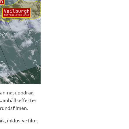
spaningsuppdrag
samhällseffekter
grundsfilmen.
, inklusive film,