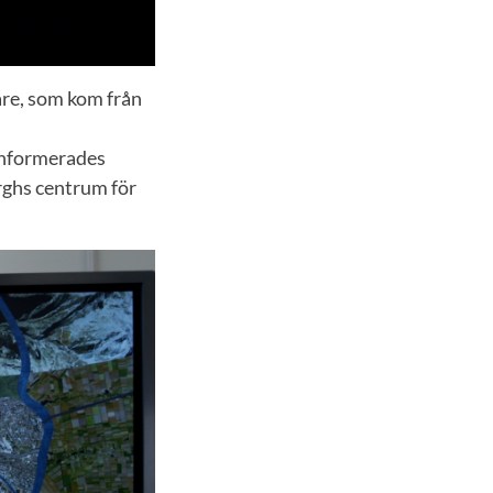
are, som kom från
informerades
urghs centrum för