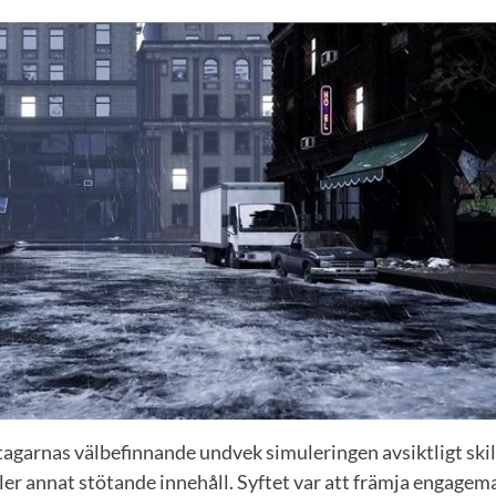
tagarnas välbefinnande undvek simuleringen avsiktligt ski
ller annat stötande innehåll. Syftet var att främja engagem