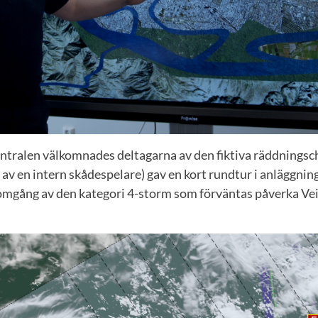
tralen välkomnades deltagarna av den fiktiva räddningsch
s av en intern skådespelare) gav en kort rundtur i anläggni
omgång av den kategori 4-storm som förväntas påverka Vei