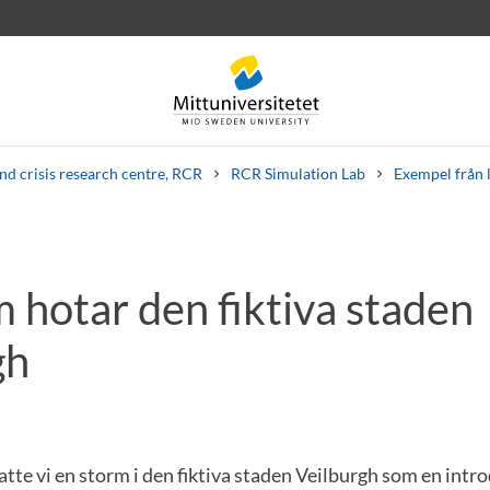
nd crisis research centre, RCR
RCR Simulation Lab
Exempel från 
 hotar den fiktiva staden
rev
Personal
Lediga jobb
gh
atte vi en storm i den fiktiva staden Veilburgh som en introd