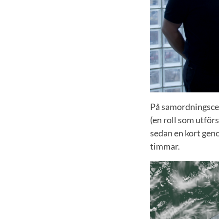
På samordningscen
(en roll som utför
sedan en kort gen
timmar.