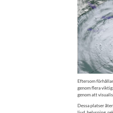
Eftersom förhålla
genom flera vikti
genom att visualis
Dessa platser åter
ljud, belysning, r