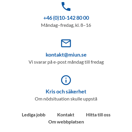
phone
+46 (0)10-142 80 00
Måndag–fredag, kl. 8–16
mail_outline
kontakt@miun.se
Vi svarar på e-post måndag till fredag
info_outline
Kris och säkerhet
Om nödsituation skulle uppstå
Lediga jobb
Kontakt
Hitta till oss
Om webbplatsen