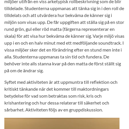
miljöer utifrån en viss arketypisk rollbeskrivning som de blir
tilldelade. Studenterna uppmanas att tänka sig in i den roll de
tilldelats och att utvärdera hur bekväma de känner sig i
miljön som visas upp. De får uppgiften att ställa sig på en stor
rund grön, gul eller röd matta (färgerna representerar en
skala) för att visa hur bekväma de känner sig. Varje miljö visas
upp i en och en halv minut med ett medföljande soundtrack. I
vissa miljöer sker det en förändring efter en stund men inte i
alla. Studenterna uppmanas ta sin tid och fundera. De
behöver inte alls stanna kvar på den matta de först ställt sig
på om de ändrar sig.
Syftet med aktiviteten är att uppmuntra till reflektion och
kritiskt tänkande när det kommer till maktordningars
betydelse för vad som betraktas som risk, kris och
krishantering och hur dessa relaterar till säkerhet och
sårbarhet. Aktiviteten följs av en gruppdiskussion.