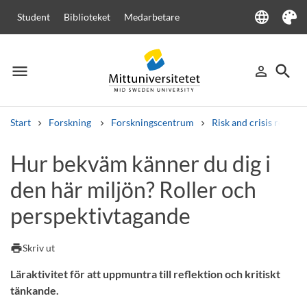
language
Student
Biblioteket
Medarbetare
Language
Tema
menu
search
person_outline
Meny
Logga in
Sök
Start
Forskning
Forskningscentrum
Risk and crisis resear
Sök
Hur bekväm känner du dig i
Andra söktjänster
den här miljön? Roller och
Kurser och program
Kursplaner
Välkomstbrev
Personal
Lediga jobb
perspektivtagande
print
Skriv ut
Läraktivitet för att uppmuntra till reflektion och kritiskt
tänkande.