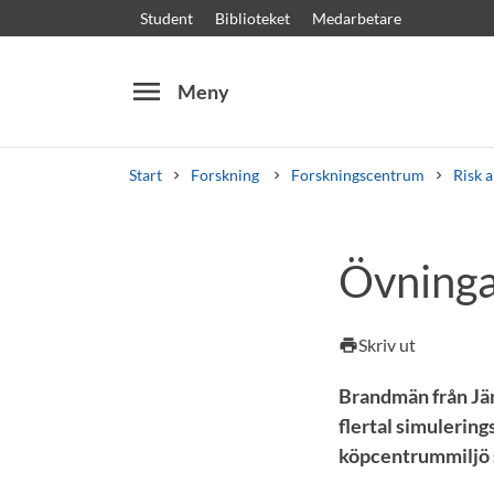
Student
Biblioteket
Medarbetare
menu
Meny
Start
Forskning
Forskningscentrum
Risk a
Sök
Andra söktjänster
Övninga
Kurser och program
Kursplaner
Välkomstb
Skriv ut
print
Brandmän från Jä
flertal simulering
köpcentrummiljö s