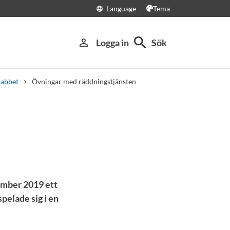
Language
Tema
language
search
person_outline
Logga in
Sök
labbet
Övningar med räddningstjänsten
mber 2019 ett
pelade sig i en