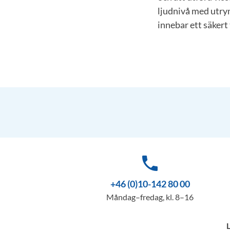
ljudnivå med utry
innebar ett säkert
phone
+46 (0)10-142 80 00
Måndag–fredag, kl. 8–16