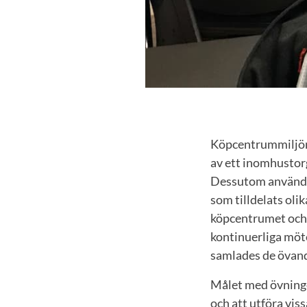
Köpcentrummiljön 
av ett inomhustorg
Dessutom användes
som tilldelats oli
köpcentrumet och 
kontinuerliga möt
samlades de övand
Målet med övninge
och att utföra vi