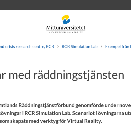
nd crisis research centre, RCR
RCR Simulation Lab
Exempel från 
r med räddningstjänsten
rev
Personal
Lediga jobb
mtlands Räddningstjänstförbund genomförde under nove
sövningar i RCR Simulation Lab. Scenariot i övningarna uts
om skapats med verktyg för Virtual Reality.