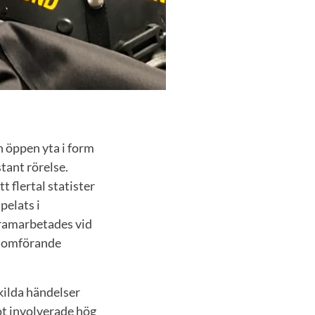
 öppen yta i form
stant rörelse.
flertal statister
pelats i
framarbetades vid
enomförande
kilda händelser
ot involverade hög