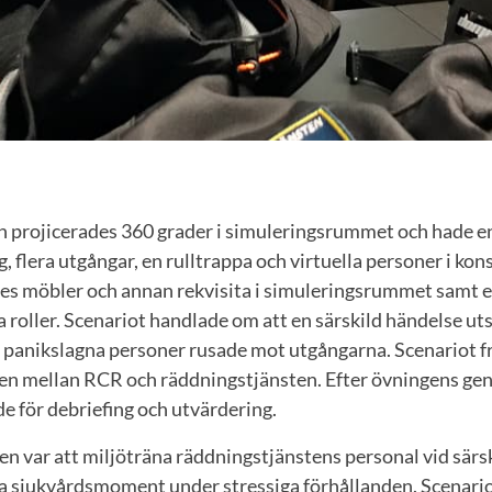
projicerades 360 grader i simuleringsrummet och hade en
, flera utgångar, en rulltrappa och virtuella personer i kon
 möbler och annan rekvisita i simuleringsrummet samt ett 
ka roller. Scenariot handlade om att en särskild händelse uts
panikslagna personer rusade mot utgångarna. Scenariot 
en mellan RCR och räddningstjänsten. Efter övningens g
e för debriefing och utvärdering.
n var att miljöträna räddningstjänstens personal vid särs
ssa sjukvårdsmoment under stressiga förhållanden. Scenari