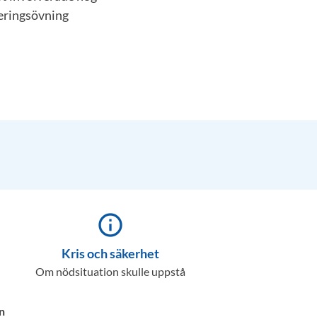
leringsövning
info_outline
Kris och säkerhet
Om nödsituation skulle uppstå
n