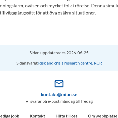
mningslarm, oväsen och mycket folk i rörelse. Denna simu
 tillvägagångssätt för att öva osäkra situationer.
Sidan uppdaterades 2026-06-25
Sidansvarig:
Risk and crisis research centre, RCR
mail_outline
kontakt@miun.se
Vi svarar på e-post måndag till fredag
Lediga jobb
Kontakt
Hitta till oss
Om webbplatse