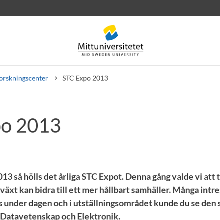
orskningscenter
STC Expo 2013
po 2013
rev
Personal
Lediga jobb
3 så hölls det årliga STC Expot. Denna gång valde vi att 
llväxt kan bidra till ett mer hållbart samhäller. Många intr
ls under dagen och i utställningsområdet kunde du se den
 Datavetenskap och Elektronik.