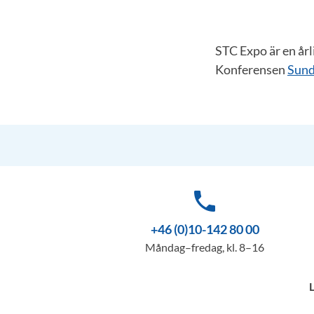
STC Expo är en år
Konferensen
Sund
phone
+46 (0)10-142 80 00
Måndag–fredag, kl. 8–16