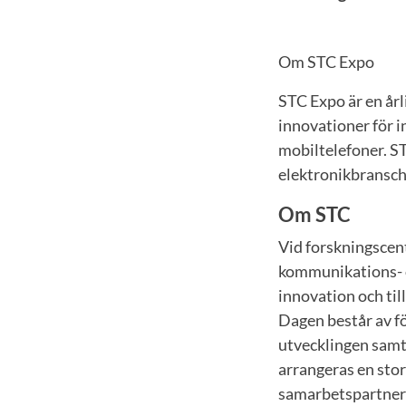
Om STC Expo
STC Expo är en år
innovationer för 
mobiltelefoner. S
elektronikbransch
Om STC
Vid forskningscen
kommunikations- o
innovation och til
Dagen består av f
utvecklingen samt
arrangeras en stor
samarbetspartners