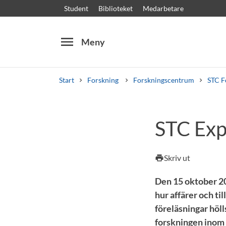
Student
Biblioteket
Medarbetare
menu
Meny
Start
Forskning
Forskningscentrum
STC F
Sök
Andra söktjänster
STC Ex
Kurser och program
Kursplaner
Välkomstb
Skriv ut
print
Den 15 oktober 201
hur affärer och ti
föreläsningar höl
forskningen inom