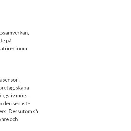
ngssamverkan,
de på
vatörer inom
 sensor-,
öretag, skapa
ingsliv möts.
m den senaste
ners. Dessutom så
skare och