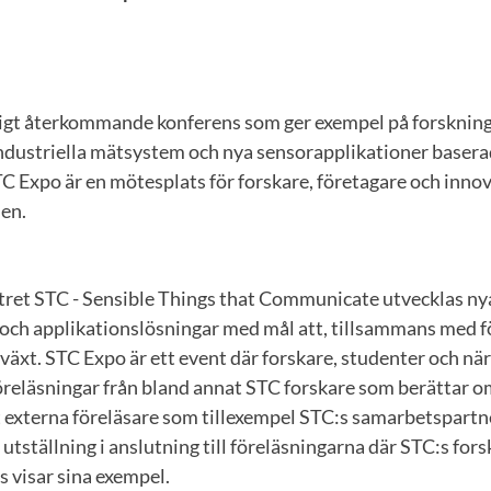
ligt återkommande konferens som ger exempel på forskni
industriella mätsystem och nya sensorapplikationer basera
TC Expo är en mötesplats för forskare, företagare och inno
en.
tret STC - Sensible Things that Communicate utvecklas nya
ch applikationslösningar med mål att, tillsammans med f
lväxt. STC Expo är ett event där forskare, studenter och när
öreläsningar från bland annat STC forskare som berättar o
 externa föreläsare som tillexempel STC:s samarbetspart
 utställning i anslutning till föreläsningarna där STC:s for
 visar sina exempel.