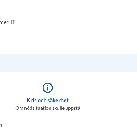
 med IT
info_outline
Kris och säkerhet
Om nödsituation skulle uppstå
n