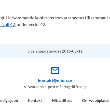
ligt återkommande konferens som arrangeras tillsammans
svall 42
, under vecka 42.
Sidan uppdaterades 2016-08-11
mail_outline
kontakt@miun.se
Vi svarar på e-post måndag till fredag
Lediga jobb
Kontakt
Hitta till oss
Om webbplatse