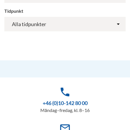
Tidpunkt
phone
+46 (0)10-142 80 00
Måndag–fredag, kl. 8–16
mail_outline