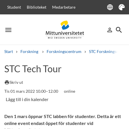
language
Student
Biblioteket
Medarbetare
Language
Tema
menu
search
person_outline
Meny
Logga in
Sök
Start
Forskning
Forskningscentrum
STC Forskningscenter
Sök
STC Tech Tour
Andra söktjänster
Kurser och program
Kursplaner
Välkomstbrev
Personal
print
Skriv ut
Lediga jobb
Tis 01 mars 2022 10.00–12.00
online
Den 1 mars öppnar STC labben för studenter. Detta är ett
online event endast öppet för studenter vid