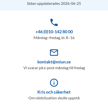
Sidan uppdaterades 2026-06-25
phone
+46 (0)10-142 80 00
Måndag–fredag, kl. 8–16
mail_outline
kontakt@miun.se
Vi svarar på e-post måndag till fredag
info_outline
Kris och säkerhet
Om nödsituation skulle uppstå