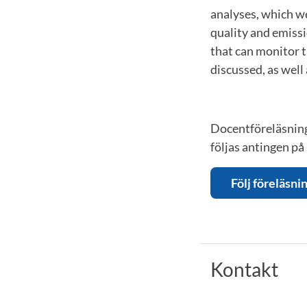
analyses, which wer
quality and emiss
that can monitor t
discussed, as well
Docentföreläsning
följas antingen på 
Följ föreläsn
Kontakt