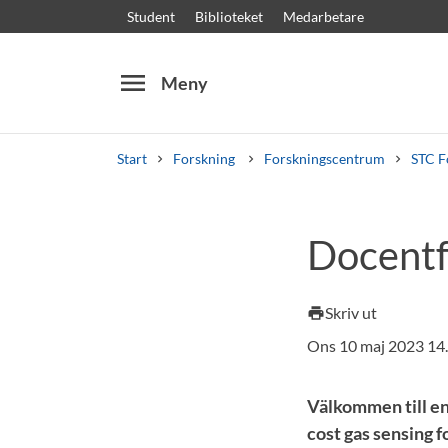
Student
Biblioteket
Medarbetare
menu
Meny
Start
Forskning
Forskningscentrum
STC F
Sök
Andra söktjänster
Docentf
Kurser och program
Kursplaner
Välkomstb
Skriv ut
print
Ons 10 maj 2023 14
Välkommen till en
cost gas sensing 