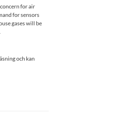
 concern for air
mand for sensors
ouse gases will be
.
äsning och kan