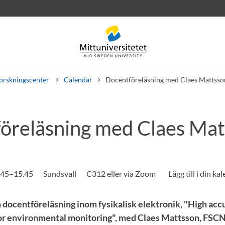
orskningscenter
Calendar
Docentföreläsning med Claes Mattsso
öreläsning med Claes Mat
rev
Personal
Lediga jobb
.45–15.45
Sundsvall
C312 eller via Zoom
 docentföreläsning inom fysikalisk elektronik, "High acc
for environmental monitoring", med Claes Mattsson, FSC