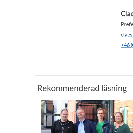
Cla
Pref
clae
+46 
Rekommenderad läsning