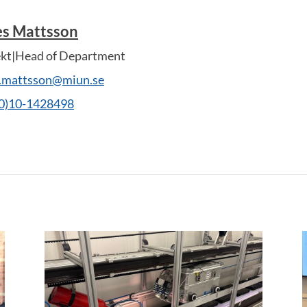
es Mattsson
ekt|Head of Department
s.mattsson@miun.se
(0)10-1428498