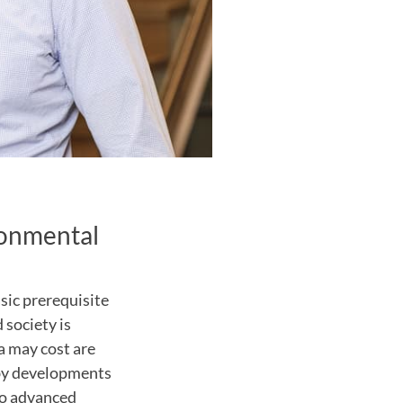
ronmental
asic prerequisite
 society is
a may cost are
n by developments
 to advanced