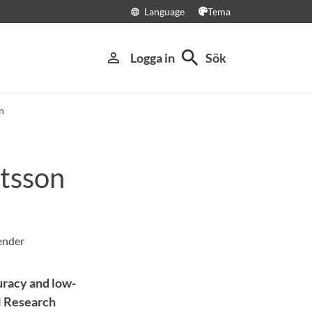
Language
Tema
language
search
person_outline
Logga in
Sök
n
tsson
uracy and low-
N Research