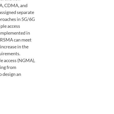
DMA, CDMA, and
assigned separate
pproaches in 5G/6G
iple access
 implemented in
r RSMA can meet
increase in the
quirements.
le access (NGMA),
ning from
 design an