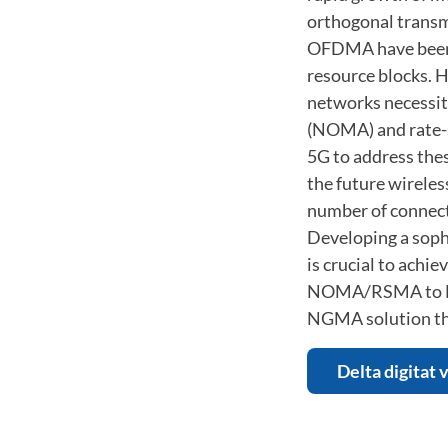
orthogonal trans
OFDMA have been e
resource blocks. 
networks necessit
(NOMA) and rate-s
5G to address th
the future wirele
number of connecte
Developing a soph
is crucial to achie
NOMA/RSMA to NGM
NGMA solution tha
Delta digitat 