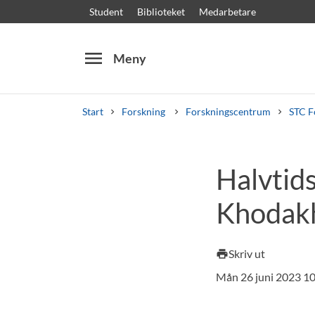
Student
Biblioteket
Medarbetare
menu
Meny
Start
Forskning
Forskningscentrum
STC F
Sök
Andra söktjänster
Halvtid
Kurser och program
Kursplaner
Välkomstb
Khodak
Skriv ut
print
Mån 26 juni 2023 1