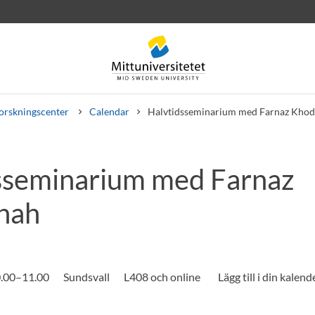
orskningscenter
Calendar
Halvtidsseminarium med Farnaz Kho
sseminarium med Farnaz
rev
Personal
Lediga jobb
hah
0.00–11.00
Sundsvall
L408 och online