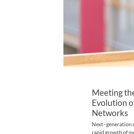
Meeting th
Evolution o
Networks
Next–generation n
rapid growth of m