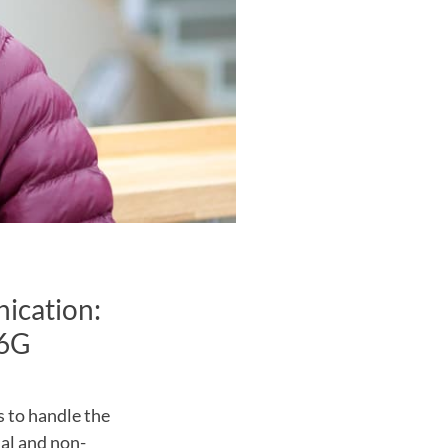
ication:
/6G
 to handle the
al and non-