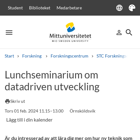
language
Student
Biblioteket
Medarbetare
Language
Tema
menu
search
person_outline
Meny
Logga in
Sök
Start
Forskning
Forskningscentrum
STC Forskningscenter
Sök
Lunchseminarium om
Andra söktjänster
datadriven utveckling
Kurser och program
Kursplaner
Välkomstbrev
Personal
Lediga jobb
print
Skriv ut
Tors 01 feb. 2024 11.15–13.00
Örnsköldsvik
Är du intresserad av att lära dig mer om hur ny teknik som