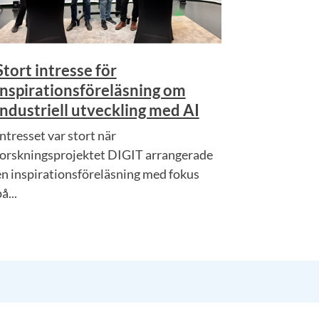
Stort intresse för
inspirationsföreläsning om
industriell utveckling med AI
Intresset var stort när
forskningsprojektet DIGIT arrangerade
en inspirationsföreläsning med fokus
å...