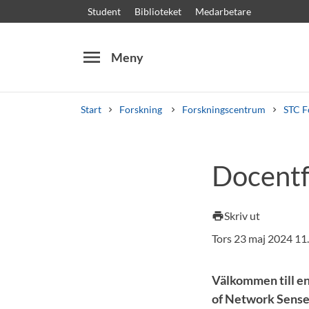
Student
Biblioteket
Medarbetare
menu
Meny
Start
Forskning
Forskningscentrum
STC F
Sök
Andra söktjänster
Docent
Kurser och program
Kursplaner
Välkomstb
Skriv ut
print
Tors 23 maj 2024 11
Välkommen till en
of Network Sense