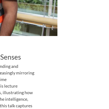
 Senses
anding and
easingly mirroring
time
is lecture
 illustrating how
he intelligence,
this talk captures