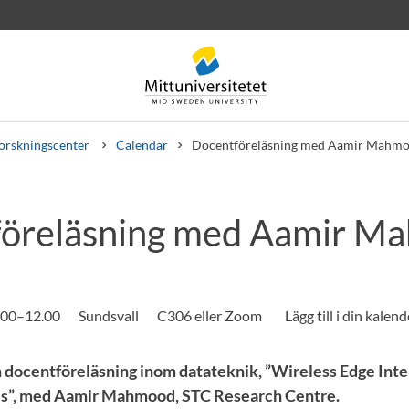
orskningscenter
Calendar
Docentföreläsning med Aamir Mahm
föreläsning med Aamir M
rev
Personal
Lediga jobb
.00–12.00
Sundsvall
C306 eller Zoom
 docentföreläsning inom datateknik, ”Wireless Edge Inte
s”, med Aamir Mahmood, STC Research Centre.