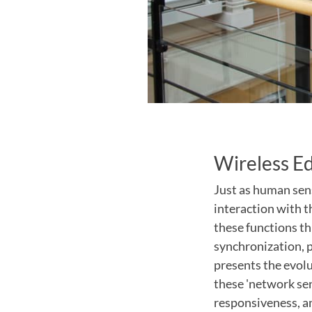
Wireless Ed
Just as human sen
interaction with 
these functions th
synchronization, 
presents the evol
these 'network sen
responsiveness, an