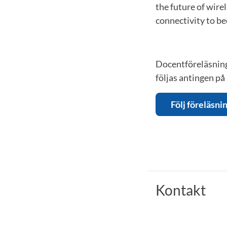
the future of wir
connectivity to be
Docentföreläsning
följas antingen på 
Följ föreläsn
Kontakt