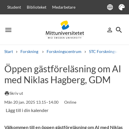
language
Student
Biblioteket
Medarbetare
Language
Tema
menu
search
person_outline
Meny
Logga in
Sök
Start
Forskning
Forskningscentrum
STC Forskningscenter
Sök
Öppen gästföreläsning om AI
Andra söktjänster
med Niklas Hagberg, GDM
Kurser och program
Kursplaner
Välkomstbrev
Personal
Lediga jobb
print
Skriv ut
Mån 20 jan. 2025 13.15–14.00
Online
Välkommen till en öppen gästföreläsning om AI med Niklas