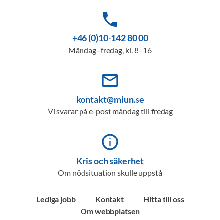
phone
+46 (0)10-142 80 00
Måndag–fredag, kl. 8–16
mail_outline
kontakt@miun.se
Vi svarar på e-post måndag till fredag
info_outline
Kris och säkerhet
Om nödsituation skulle uppstå
Lediga jobb
Kontakt
Hitta till oss
Om webbplatsen