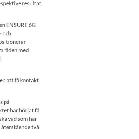
spektive resultat,
 men ENSURE 6G
- och
ositionerar
 områden med
d
en att få kontakt
s på
tet har börjat få
nska vad som har
e återstående två