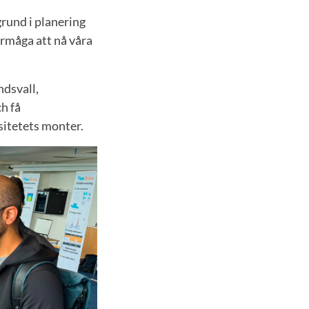
grund i planering
rmåga att nå våra
ndsvall,
h få
sitetets monter.