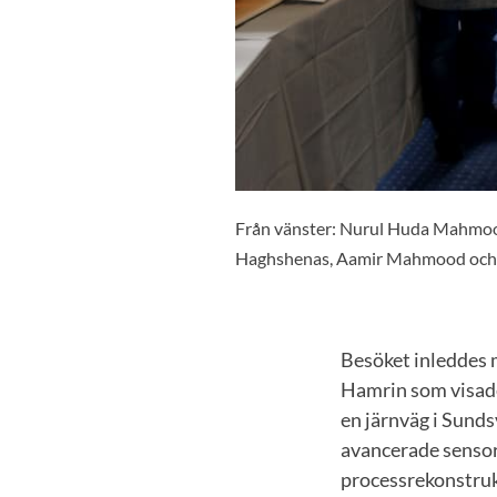
Från vänster: Nurul Huda Mahmood
Haghshenas, Aamir Mahmood och 
Besöket inleddes 
Hamrin som visade
en järnväg i Sunds
avancerade sensor
processrekonstruk