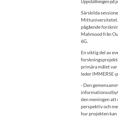
Uppställningen på pl
Särskilda sessione
Mittuniversitetet.
pågående forsknin
Mahmood från Oulu
6G.
En viktig del av
forskningsprojek
primära målet var 
leder IMMERSE-pr
- Den gemensamma
informationsutbyt
den meningen att 
perspektiv och med
hur projekten kan 