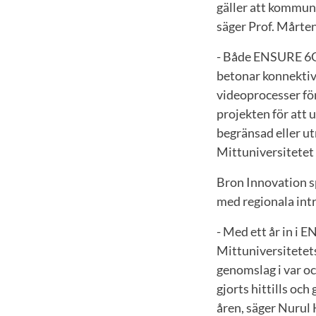
gäller att kommuni
säger Prof. Mårte
- Både ENSURE 6G
betonar konnektiv
videoprocesser för
projekten för att
begränsad eller u
Mittuniversitetet
Bron Innovation sp
med regionala intr
- Med ett år in i
Mittuniversitetets
genomslag i var oc
gjorts hittills oc
åren, säger Nuru