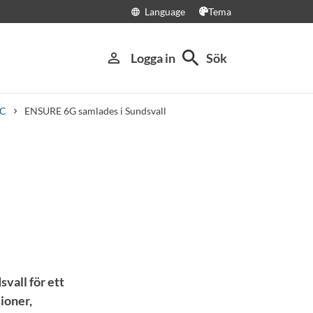
Language
Tema
language
search
person_outline
Logga in
Sök
TC
ENSURE 6G samlades i Sundsvall
vall för ett
ioner,