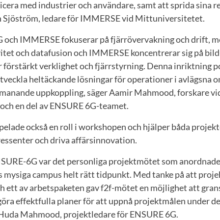
cera med industrier och användare, samt att sprida sina re
n Sjöström, ledare för IMMERSE vid Mittuniversitetet.
 och IMMERSE fokuserar på fjärrövervakning och drift,
itet och datafusion och IMMERSE koncentrerar sig på bild
 förstärkt verklighet och fjärrstyrning. Denna inriktning p
 utveckla heltäckande lösningar för operationer i avlägsna
tmanande uppkoppling, säger Aamir Mahmood, forskare vi
 och en del av ENSURE 6G-teamet.
elade också en roll i workshopen och hjälper båda projekt
essenter och driva affärsinnovation.
 ENSURE-6G var det personliga projektmötet som anordnade
 mysiga campus helt rätt tidpunkt. Med tanke på att projek
h ett av arbetspaketen gav f2f-mötet en möjlighet att gra
h göra effektfulla planer för att uppnå projektmålen under d
l Huda Mahmood, projektledare för ENSURE 6G.