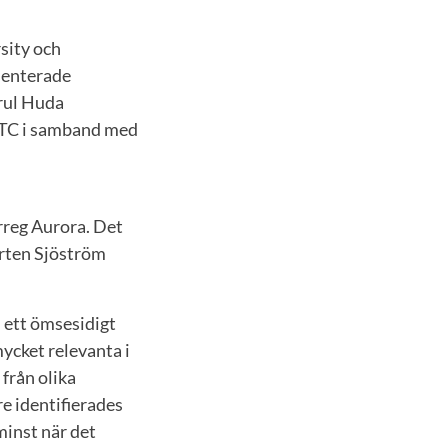
sity och
esenterade
rul Huda
MTC i samband med
reg Aurora. Det
Mårten Sjöström
ett ömsesidigt
ycket relevanta i
från olika
e identifierades
minst när det