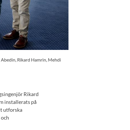
l Abedin, Rikard Hamrin, Mehdi
gsingenjör Rikard
 installerats på
tt utforska
 och