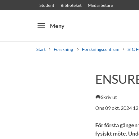
Student
Biblioteket
Medarbetare
menu
Meny
Start
Forskning
Forskningscentrum
STC F
Sök
Andra söktjänster
ENSURE 
Kurser och program
Kursplaner
Välkomstb
Skriv ut
print
Ons 09 okt. 2024 12
För första gången
fysiskt möte. Und