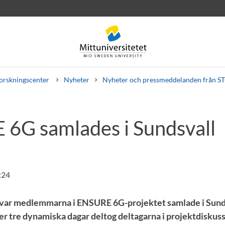
orskningscenter
Nyheter
Nyheter och pressmeddelanden från S
6G samlades i Sundsvall
rev
Personal
Lediga jobb
:24
 var medlemmarna i ENSURE 6G-projektet samlade i Sunds
er tre dynamiska dagar deltog deltagarna i projektdiskuss