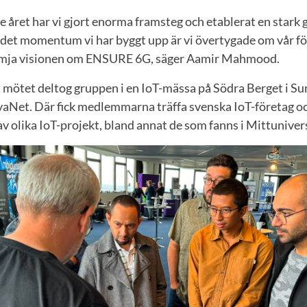
e året har vi gjort enorma framsteg och etablerat en stark 
 det momentum vi har byggt upp är vi övertygade om vår fö
rämja visionen om ENSURE 6G, säger Aamir Mahmood.
 mötet deltog gruppen i en IoT-mässa på Södra Berget i Su
vaNet. Där fick medlemmarna träffa svenska IoT-företag oc
 olika IoT-projekt, bland annat de som fanns i Mittuniver