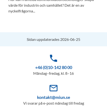
värde för industrin och samhället? Det är en av
nyckelfrågorna...
Sidan uppdaterades 2026-06-25
phone
+46 (0)10-142 80 00
Måndag–fredag, kl. 8–16
mail_outline
kontakt@miun.se
Vi svarar på e-post måndag till fredag