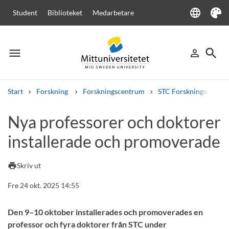
language
Student
Biblioteket
Medarbetare
Language
Tema
menu
search
person_outline
Meny
Logga in
Sök
Start
Forskning
Forskningscentrum
STC Forskningscenter
Sök
Nya professorer och doktorer
Andra söktjänster
installerade och promoverade
Kurser och program
Kursplaner
Välkomstbrev
Personal
Lediga jobb
print
Skriv ut
Fre 24 okt. 2025 14:55
Den 9–10 oktober installerades och promoverades en
professor och fyra doktorer från STC under