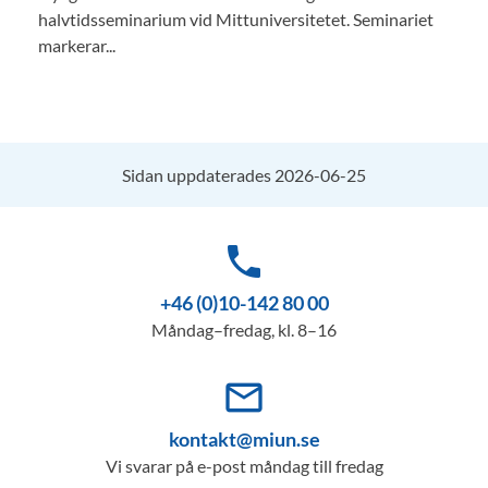
halvtidsseminarium vid Mittuniversitetet. Seminariet
markerar...
Sidan uppdaterades 2026-06-25
phone
+46 (0)10-142 80 00
Måndag–fredag, kl. 8–16
mail_outline
kontakt@miun.se
Vi svarar på e-post måndag till fredag