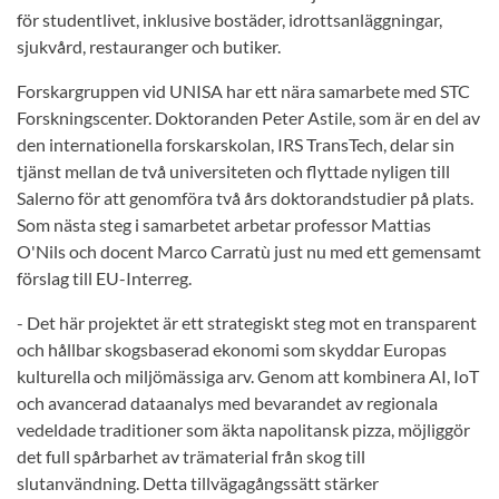
för studentlivet, inklusive bostäder, idrottsanläggningar,
sjukvård, restauranger och butiker.
Forskargruppen vid UNISA har ett nära samarbete med STC
Forskningscenter. Doktoranden Peter Astile, som är en del av
den internationella forskarskolan, IRS TransTech, delar sin
tjänst mellan de två universiteten och flyttade nyligen till
Salerno för att genomföra två års doktorandstudier på plats.
Som nästa steg i samarbetet arbetar professor Mattias
O'Nils och docent Marco Carratù just nu med ett gemensamt
förslag till EU-Interreg.
- Det här projektet är ett strategiskt steg mot en transparent
och hållbar skogsbaserad ekonomi som skyddar Europas
kulturella och miljömässiga arv. Genom att kombinera AI, IoT
och avancerad dataanalys med bevarandet av regionala
vedeldade traditioner som äkta napolitansk pizza, möjliggör
det full spårbarhet av trämaterial från skog till
slutanvändning. Detta tillvägagångssätt stärker