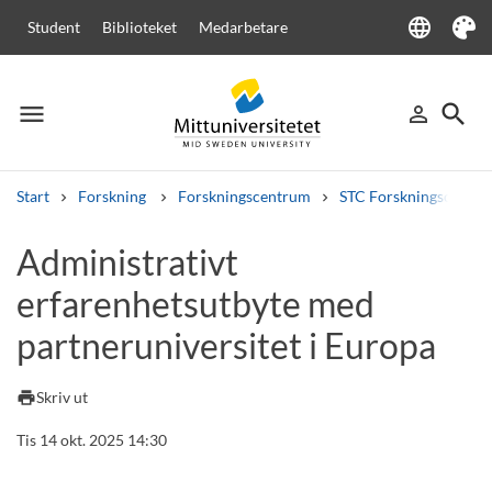
language
Student
Biblioteket
Medarbetare
Language
Tema
menu
search
person_outline
Meny
Logga in
Sök
Start
Forskning
Forskningscentrum
STC Forskningscenter
Sök
Administrativt
Andra söktjänster
erfarenhetsutbyte med
Kurser och program
Kursplaner
Välkomstbrev
Personal
Lediga jobb
partneruniversitet i Europa
print
Skriv ut
Tis 14 okt. 2025 14:30