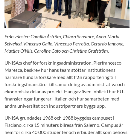
Från vänster: Camilla Åström, Chiara Senatore, Anna-Maria
Selvehed, Vincenzo Gallo, Vincenzo Perrotta, Gerardo Iannone,
Mattias O'Nils, Caroline Cato och Christine Grafström.
UNISA:s chef för forskningsadministration, Pierfrancesco
Maresca, beskrev hur hans team stöttar institutionens
närmare hundra forskare med allt från rapportering till
forskningsfinansiärer till samordning av administrativa och
ekonomiska delar av projekt. Han gav även inblick i hur EU-
finansieringar fungerar i Italien och hur samarbeten med
andra universitet och industripartners byggs upp.
UNISA grundades 1968 och 1988 byggdes campuset i
Fisciano, cirka 15 minuters bilresa från Salerno. Campus är
hem för cirka 40 000 studenter och erbjuder allt som behövs