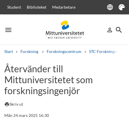
language
Student
Biblioteket
Medarbetare
Language
Tema
menu
search
person_outline
Meny
Logga in
Sök
Start
Forskning
Forskningscentrum
STC Forskningscenter
Sök
Återvänder till
Andra söktjänster
Mittuniversitetet som
Kurser och program
Kursplaner
Välkomstbrev
Personal
Lediga jobb
forskningsingenjör
print
Skriv ut
Mån 24 mars 2025 16:30