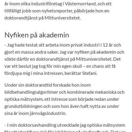
år inom olika industriföretag i Västernorrland, och ett
tillfälligt jobb som nyhetsreporter, påbörjade hon en
doktorandtjänst på Mittuniversitetet.
Nyfiken på akademin
- Jag hade testat att arbeta inom privat industri i 12 år och
gjort en massa andra saker. Jag var nyfiken på akademin och
sökte därför en doktorandtjänst på Mittuniversitetet. Det
var ett beslut jag tog för min egen skull – en chans att få
fördjupa mig i mina intressen, berättar Stefani.
Under sin doktorandtid forskade hon inom
bildbehandlingsalgoritmer och kombinerade mekaniska och
optiska mätsystem, ett intresse som började redan under
grundutbildningen och som hon även haft nytta av under
sina år inom järnvägsindustrin.
- I min doktorsavhandling utvecklade jag optiska mätsystem
för att identifiera risk för isbildning på vindkraftverk. Det var