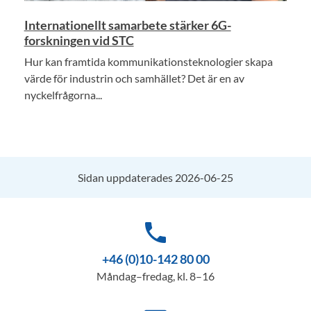
Internationellt samarbete stärker 6G-
forskningen vid STC
Hur kan framtida kommunikationsteknologier skapa
värde för industrin och samhället? Det är en av
nyckelfrågorna...
Sidan uppdaterades 2026-06-25
phone
+46 (0)10-142 80 00
Måndag–fredag, kl. 8–16