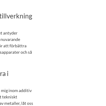
tillverkning
et antyder
v nuvarande
r att förbättra
gsapparater och så
ra i
 mig inom additiv
ot tekniskt
av metaller, låt oss