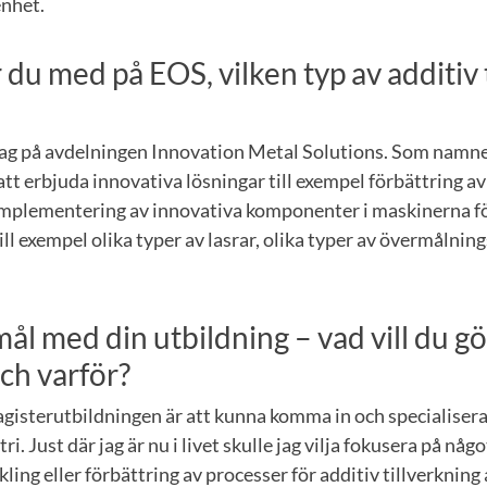
enhet.
 du med på EOS, vilken typ av additiv 
jag på avdelningen Innovation Metal Solutions. Som namn
tt erbjuda innovativa lösningar till exempel förbättring a
implementering av innovativa komponenter i maskinerna fö
ill exempel olika typer av lasrar, olika typer av övermålnin
mål med din utbildning – vad vill du gö
ch varför?
gisterutbildningen är att kunna komma in och specialisera
ri. Just där jag är nu i livet skulle jag vilja fokusera på någ
ckling eller förbättring av processer för additiv tillverkning 