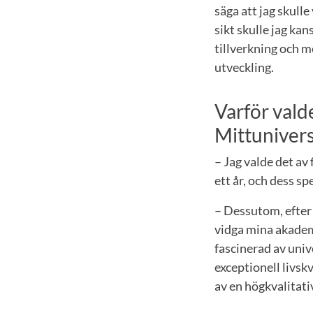
säga att jag skull
sikt skulle jag kan
tillverkning och 
utveckling.
Varför vald
Mittunivers
– Jag valde det av
ett år, och dess sp
– Dessutom, efter 
vidga mina akadem
fascinerad av unive
exceptionell livsk
av en högkvalitati