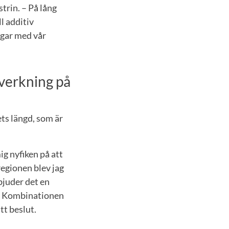
trin. – På lång
ll additiv
ngar med vår
lverkning på
ets längd, som är
g nyfiken på att
egionen blev jag
rbjuder det en
er. Kombinationen
tt beslut.