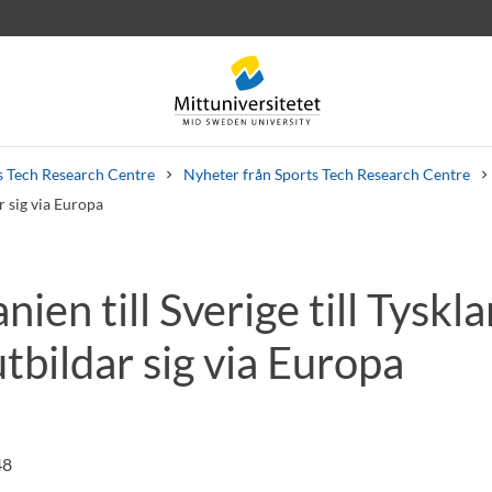
s Tech Research Centre
Nyheter från Sports Tech Research Centre
r sig via Europa
nien till Sverige till Tyskl
rev
Personal
Lediga jobb
tbildar sig via Europa
48