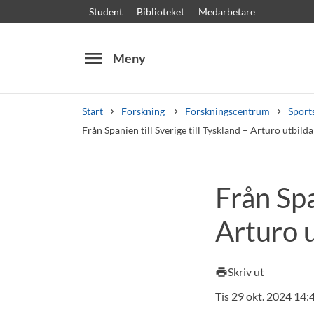
Student
Biblioteket
Medarbetare
menu
Meny
Start
Forskning
Forskningscentrum
Sport
Från Spanien till Sverige till Tyskland – Arturo utbilda
Sök
Andra söktjänster
Från Spa
Kurser och program
Kursplaner
Välkomstb
Arturo u
Skriv ut
print
Tis 29 okt. 2024 14: