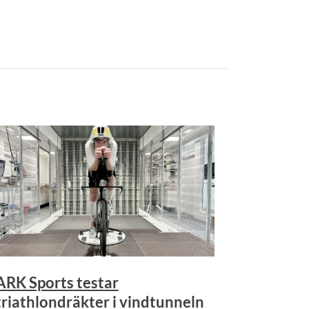
ARK Sports testar
triathlondräkter i vindtunneln