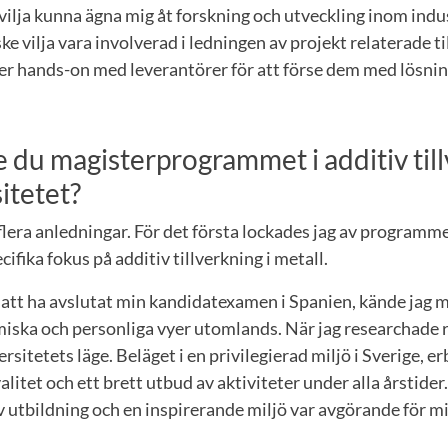
e vilja kunna ägna mig åt forskning och utveckling inom indus
ske vilja vara involverad i ledningen av projekt relaterade ti
mer hands-on med leverantörer för att förse dem med lösni
e du magisterprogrammet i additiv til
itetet?
 flera anledningar. För det första lockades jag av programm
ecifika fokus på additiv tillverkning i metall.
att ha avslutat min kandidatexamen i Spanien, kände jag mi
iska och personliga vyer utomlands. När jag researchade r
rsitetets läge. Beläget i en privilegierad miljö i Sverige, e
valitet och ett brett utbud av aktiviteter under alla årstid
v utbildning och en inspirerande miljö var avgörande för mi