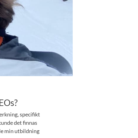
 EOs?
rkning, specifikt
kunde det finnas
de min utbildning