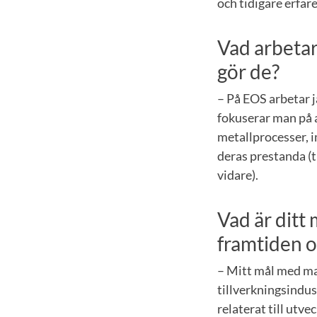
och tidigare erfar
Vad arbetar
gör de?
– På EOS arbetar 
fokuserar man på a
metallprocesser, 
deras prestanda (t
vidare).
Vad är ditt 
framtiden o
– Mitt mål med ma
tillverkningsindust
relaterat till utve