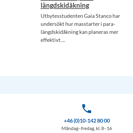
längdskidåkning
Utbytesstudenten Gaia Stanco har
undersökt hur masstarter i para-
längdskidåkning kan planeras mer
effektivt....
phone
+46 (0)10-142 80 00
Måndag–fredag, kl. 8–16