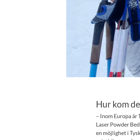
Hur kom det 
– Inom Europa är T
Laser Powder Bed F
en möjlighet i Tys