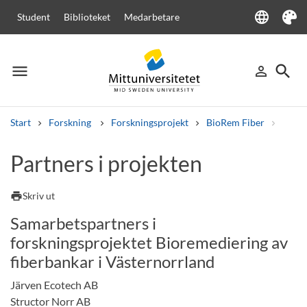
language
Student
Biblioteket
Medarbetare
Language
Tema
menu
search
person_outline
Meny
Logga in
Sök
Start
Forskning
Forskningsprojekt
BioRem Fiber
Avslu
Sök
Partners i projekten
Andra söktjänster
Kurser och program
Kursplaner
Välkomstbrev
Personal
print
Skriv ut
Lediga jobb
Samarbetspartners i
forskningsprojektet Bioremediering av
fiberbankar i Västernorrland
Järven Ecotech AB
Structor Norr AB