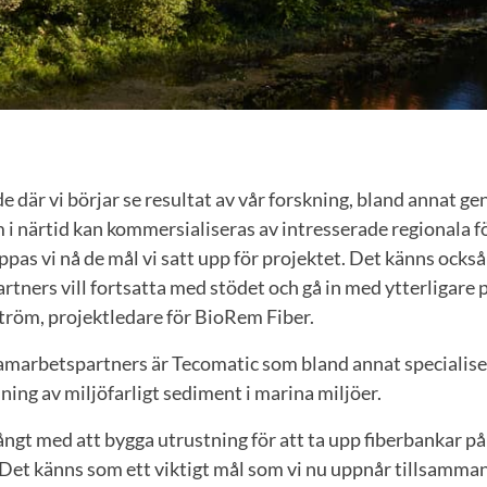
ede där vi börjar se resultat av vår forskning, bland annat 
i närtid kan kommersialiseras av intresserade regionala f
pas vi nå de mål vi satt upp för projektet. Det känns också 
partners vill fortsatta med stödet och gå in med ytterligare 
tröm, projektledare för BioRem Fiber.
samarbetspartners är Tecomatic som bland annat specialise
ing av miljöfarligt sediment i marina miljöer.
ngt med att bygga utrustning för att ta upp fiberbankar på
. Det känns som ett viktigt mål som vi nu uppnår tillsamma