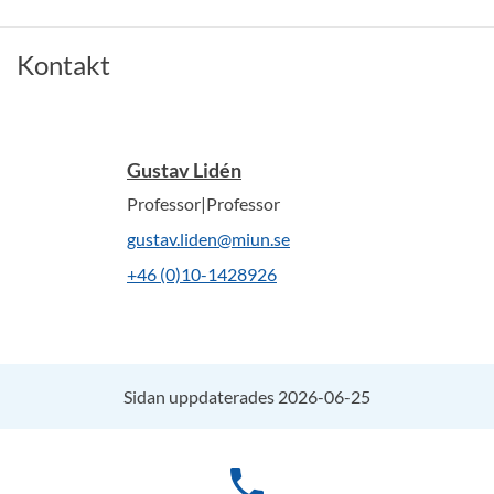
Kontakt
Gustav Lidén
Professor|Professor
gustav.liden@miun.se
+46 (0)10-1428926
Sidan uppdaterades 2026-06-25
phone