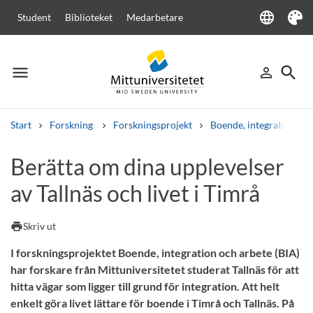
language
Student
Biblioteket
Medarbetare
Language
Tema
menu
search
person_outline
Meny
Logga in
Sök
Start
Forskning
Forskningsprojekt
Boende, integration och
Sök
Berätta om dina upplevelser
Andra söktjänster
av Tallnäs och livet i Timrå
Kurser och program
Kursplaner
Välkomstbrev
Personal
Lediga jobb
print
Skriv ut
I forskningsprojektet Boende, integration och arbete (BIA)
har forskare från Mittuniversitetet studerat Tallnäs för att
hitta vägar som ligger till grund för integration. Att helt
enkelt göra livet lättare för boende i Timrå och Tallnäs. På