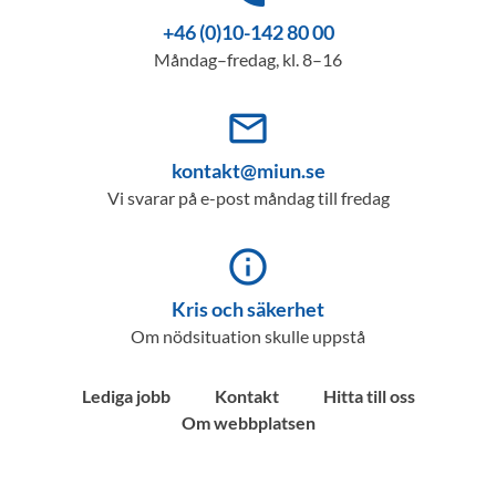
+46 (0)10-142 80 00
Måndag–fredag, kl. 8–16
mail_outline
kontakt@miun.se
Vi svarar på e-post måndag till fredag
info_outline
Kris och säkerhet
Om nödsituation skulle uppstå
Lediga jobb
Kontakt
Hitta till oss
Om webbplatsen