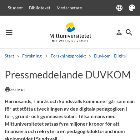
language
Student
Biblioteket
Medarbetare
Language
Tema
menu
search
person_outline
Meny
Logga in
Sök
Start
Forskning
Forskningsprojekt
Duvkom - Digitaliserin
Sök
Pressmeddelande DUVKOM
Andra söktjänster
Kurser och program
Kursplaner
Välkomstbrev
Personal
print
Skriv ut
Lediga jobb
Härnösands, Timrås och Sundsvalls kommuner går samman
för att stötta utvecklingen av den digitala pedagogiken i
för-, grund- och gymnasieskolan. Tillsammans med
Mittuniversitetet satsas fyra miljoner kronor för att
finansiera och rekrytera en pedagogikdoktorand inom
skolområdet i Sundsvall.