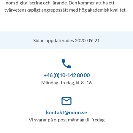
inom digitalisering och lärande. Den kommer att ha ett
tvärvetenskapligt angreppssätt med hög akademisk kvalitet.
Sidan uppdaterades 2020-09-21
phone
+46 (0)10-142 80 00
Måndag–fredag, kl. 8–16
mail_outline
kontakt@miun.se
Vi svarar på e-post måndag till fredag