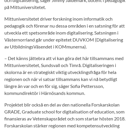
och digitalisering, säger Jimmy Jaldemark, docent i pedagogik
på Mittuniversitetet.
Mittuniversitetet driver forskning inom informatik och
pedagogik och förenar nu dessa områden i en satsning för att
utveckla ett spetsområde inom digitalisering. Satsningen i
Västernorrland går under epitetet DUVKOM (Digitalisering
av UtbildningsVäsendet i KOMmunerna).
– Det känns jättebra att vi kan göra det här tillsammans med
Mittuniversitetet, Sundsvall och Timrå. Digitaliseringen i
skolorna är en strategiskt viktig utvecklingsfråga för hela
regionen och när vi satsar tillsammans kan vi nå betydligt
längre än var och en för sig, säger Sofia Pettersson,
kommundirektör i Härnösands kommun.
Projektet blir också en del av den nationella Forskarskolan
GRADE, Graduate school for digitalisation of education, som
finansieras av Vetenskapsrådet och som startar hösten 2018.
Forskarskolan stärker regionen med kompetensutveckling