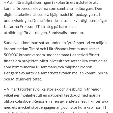
– Att införa digitaliseringen i skolan är ett måste för att
kunna förbereda eleverna som samhällsmedborgare. Den
digitala tekniken är ett bra hjälpmedel för pedagogerna i
undervisningen. Den stärker dessutom likvärdigheten, säger
Katarina Eriksson, IT-strateg på barn- och
utbildningsförvaltningen, Sundsvalls kommun.
Sundsvalls kommun satsar under en fyraårsperiod en miljon
kronor medan Timrå och Härnösands kommuner satsar
500 000 kronor vardera under samma tidsperiod för att
finansiera projektet. Mittuniversitetet satsar lika stora delar
som kommunerna tillsammans, två miljoner kronor.
Pengarna avsätts via samarbetsavtalen mellan kommunerna
och Mittuniversitetet.
– Vi har tätorter av olika storlek och glesbygd i vår region,
vilket ger möjlighet till en nationell testbädd med många
olika skolmiljöer. Regionen är en av landets mest IT-intensiva
med ett mycket stort engagemang och stor kunskap inom IT