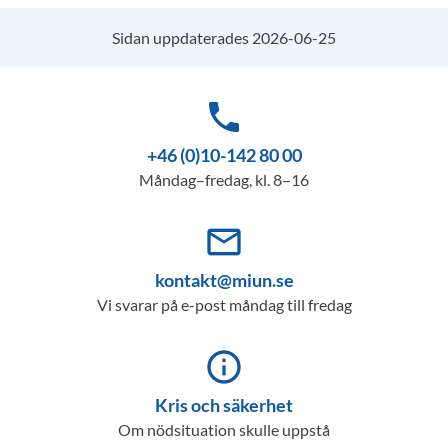
Sidan uppdaterades 2026-06-25
phone
+46 (0)10-142 80 00
Måndag–fredag, kl. 8–16
mail_outline
kontakt@miun.se
Vi svarar på e-post måndag till fredag
info_outline
Kris och säkerhet
Om nödsituation skulle uppstå