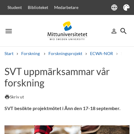
language
Student
Biblioteket
Medarbetare
Language
Tema
menu
search
person_outline
Meny
Logga in
Sök
Start
Forskning
Forskningsprojekt
ECWA-NOR
SVT up
Sök
SVT uppmärksammar vår
Andra söktjänster
forskning
Kurser och program
Kursplaner
Välkomstbrev
Personal
Lediga jobb
print
Skriv ut
SVT besökte projektmötet i Ånn den 17-18 september.