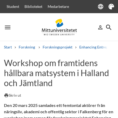
language
Student
Biblioteket
Medarbetare
Language
Tema
menu
search
person_outline
Meny
Logga in
Sök
Start
Forskning
Forskningsprojekt
Enhancing Entrepreneur
Sök
Workshop om framtidens
Andra söktjänster
hållbara matsystem i Halland
Kurser och program
Kursplaner
Välkomstbrev
Personal
Lediga jobb
och Jämtland
print
Skriv ut
Den 20 mars 2025 samlades ett femtontal aktörer från
näringsliv, akademi och offentlig sektor i Falkenberg för en
workshop inom ramen för forskningsprojektet Enhancing