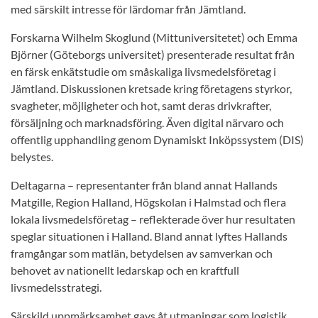
med särskilt intresse för lärdomar från Jämtland.
Forskarna Wilhelm Skoglund (Mittuniversitetet) och Emma
Björner (Göteborgs universitet) presenterade resultat från
en färsk enkätstudie om småskaliga livsmedelsföretag i
Jämtland. Diskussionen kretsade kring företagens styrkor,
svagheter, möjligheter och hot, samt deras drivkrafter,
försäljning och marknadsföring. Även digital närvaro och
offentlig upphandling genom Dynamiskt Inköpssystem (DIS)
belystes.
Deltagarna – representanter från bland annat Hallands
Matgille, Region Halland, Högskolan i Halmstad och flera
lokala livsmedelsföretag – reflekterade över hur resultaten
speglar situationen i Halland. Bland annat lyftes Hallands
framgångar som matlän, betydelsen av samverkan och
behovet av nationellt ledarskap och en kraftfull
livsmedelsstrategi.
Särskild uppmärksamhet gavs åt utmaningar som logistik,