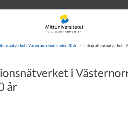
tionsnätverket i Västernorrland under 40 år
Integrationsnätverket i 
tionsnätverket i Västernor
rev
Personal
Lediga jobb
0 år