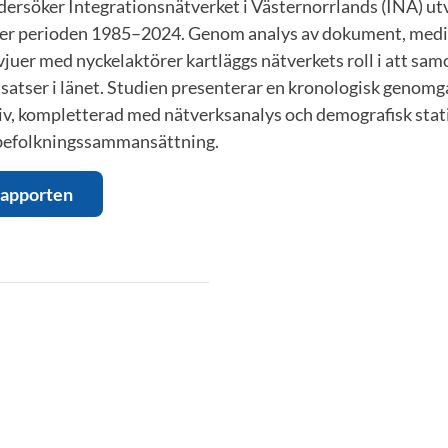
ersöker Integrationsnätverket i Västernorrlands (INA) utv
der perioden 1985–2024. Genom analys av dokument, medi
rvjuer med nyckelaktörer kartläggs nätverkets roll i att s
satser i länet. Studien presenterar en kronologisk genomg
tiv, kompletterad med nätverksanalys och demografisk stat
 befolkningssammansättning.
 rapporten