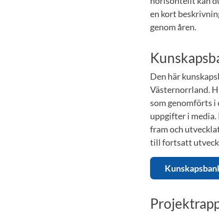
horisontellt kan d
en kort beskrivnin
genom åren.
Kunskapsb
Den här kunskapsb
Västernorrland. Hä
som genomförts i o
uppgifter i media.
fram och utvecklat
till fortsatt utveck
Kunskapsban
Projektrap