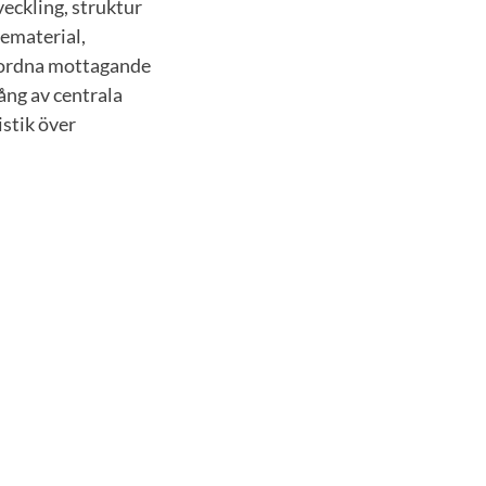
eckling, struktur
ematerial,
amordna mottagande
ång av centrala
istik över