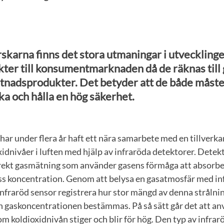
rskarna finns det stora utmaningar i utveckling
ter till konsumentmarknaden då de räknas till
tnadsprodukter. Det betyder att de både måste v
rka och hålla en hög säkerhet.
har under flera år haft ett nära samarbete med en tillverka
idnivåer i luften med hjälp av infraröda detektorer. Dete
rekt gasmätning som använder gasens förmåga att absorbera
ess koncentration. Genom att belysa en gasatmosfär med in
infraröd sensor registrera hur stor mängd av denna stråln
 gaskoncentrationen bestämmas. På så sätt går det att anv
m koldioxidnivån stiger och blir för hög. Den typ av infra