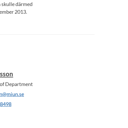
h skulle därmed
ptember 2013.
tsson
 of Department
on@miun.se
28498