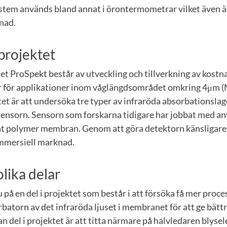
ystem används bland annat i örontermometrar vilket även ä
nad.
projektet
t ProSpekt består av utveckling och tillverkning av kostn
r för applikationer inom våglängdsområdet omkring 4μm 
t är att undersöka tre typer av infraröda absorbationslage
sensorn. Sensorn som forskarna tidigare har jobbat med anv
t polymer membran. Genom att göra detektorn känsligare s
ommersiell marknad.
olika delar
u på en del i projektet som består i att försöka få mer pro
rbatorn av det infraröda ljuset i membranet för att ge bätt
n del i projektet är att titta närmare på halvledaren blyse