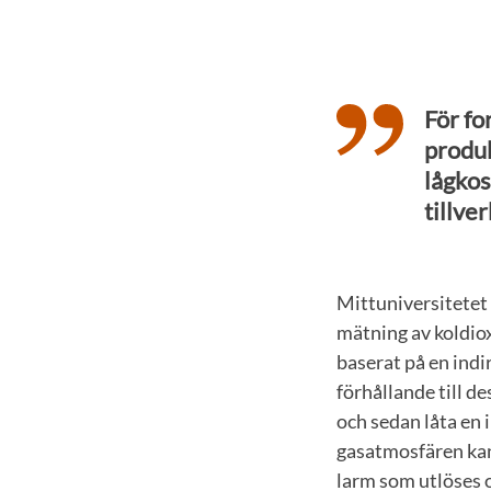
För fo
produk
lågkos
tillve
Mittuniversitetet 
mätning av koldiox
baserat på en indi
förhållande till d
och sedan låta en 
gasatmosfären kan
larm som utlöses o