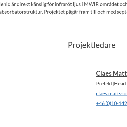
enid är direkt känslig för infraröt ljus i MWIR området oc
 absorbatorstruktur. Projektet pågår fram till och med se
Projektledare
Claes Mat
Prefekt|Head
claes.mattss
+46 (0)10-14