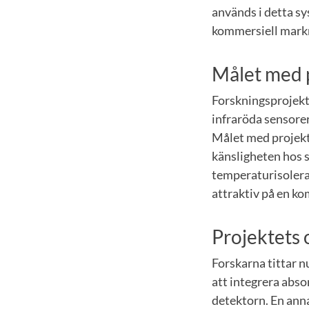
används i detta s
kommersiell mark
Målet med 
Forskningsprojekte
infraröda sensore
Målet med projekte
känsligheten hos 
temperaturisolera
attraktiv på en k
Projektets 
Forskarna tittar n
att integrera abso
detektorn. En anna