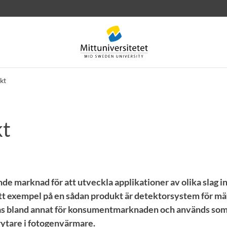
kt
kt
rev
Personal
Lediga jobb
nde marknad för att utveckla applikationer av olika slag 
t exempel på en sådan produkt är detektorsystem för mät
rkas bland annat för konsumentmarknaden och används so
ytare i fotogenvärmare.