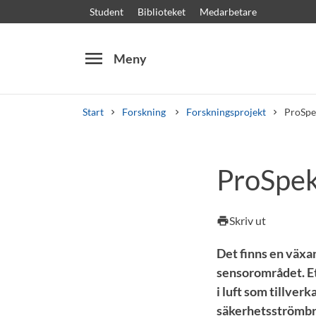
Student
Biblioteket
Medarbetare
menu
Meny
Start
Forskning
Forskningsprojekt
ProSpe
Sök
Andra söktjänster
ProSpe
Kurser och program
Kursplaner
Välkomstb
Skriv ut
print
Det finns en växa
sensorområdet. Et
i luft som tillve
säkerhetsströmbr