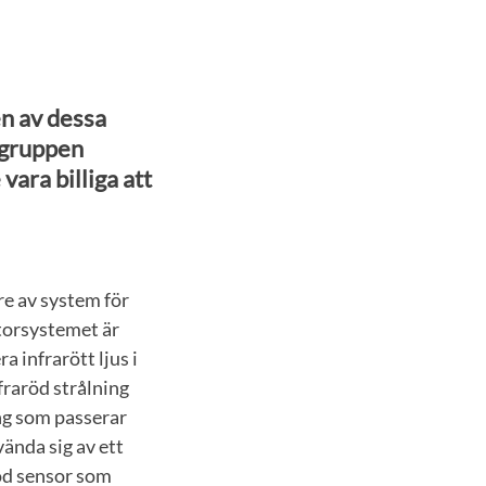
en av dessa
 gruppen
ara billiga att
re av system för
ktorsystemet är
 infrarött ljus i
fraröd strålning
ing som passerar
ända sig av ett
röd sensor som