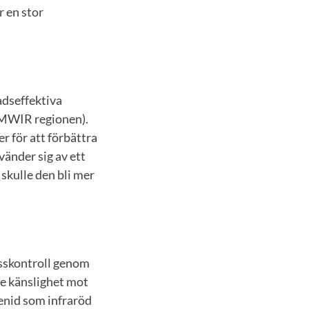
r en stor
adseffektiva
(MWIR regionen).
r för att förbättra
änder sig av ett
kulle den bli mer
cesskontroll genom
re känslighet mot
lenid som infraröd