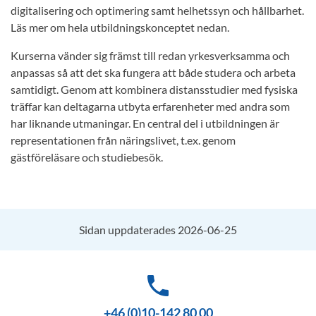
digitalisering och optimering samt helhetssyn och hållbarhet.
Läs mer om hela utbildningskonceptet nedan.
Kurserna vänder sig främst till redan yrkesverksamma och
anpassas så att det ska fungera att både studera och arbeta
samtidigt. Genom att kombinera distansstudier med fysiska
träffar kan deltagarna utbyta erfarenheter med andra som
har liknande utmaningar. En central del i utbildningen är
representationen från näringslivet, t.ex. genom
gästföreläsare och studiebesök.
Sidan uppdaterades 2026-06-25
phone
+46 (0)10-142 80 00