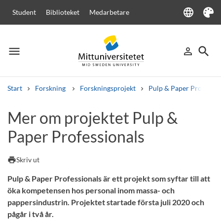
language
Student
Biblioteket
Medarbetare
Language
Tema
menu
search
person_outline
Meny
Logga in
Sök
Start
Forskning
Forskningsprojekt
Pulp & Paper Professio
Sök
Mer om projektet Pulp &
Andra söktjänster
Paper Professionals
Kurser och program
Kursplaner
Välkomstbrev
Personal
Lediga jobb
print
Skriv ut
Pulp & Paper Professionals är ett projekt som syftar till att
öka kompetensen hos personal inom massa- och
pappersindustrin. Projektet startade första juli 2020 och
pågår i två år.