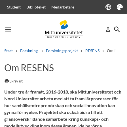
language
Student
Biblioteket
Medarbetare
Language
Tema
menu
search
person_outline
Meny
Logga in
Sök
Start
Forskning
Forskningsprojekt
RESENS
Om RESEN
Sök
Om RESENS
Andra söktjänster
Kurser och program
Kursplaner
Välkomstbrev
Personal
print
Skriv ut
Lediga jobb
Under tre år framåt, 2016-2018, ska Mittuniversitetet och
Nord Universitet arbeta med att ta fram lärprocesser för
hur samhällsentreprenörskap och social innovation kan
gynna förnyelse. Projektet ska också bidra till ett
gränsöverskridande samarbete kring kunskaps- och
modellutveckling inom dessa ämnen i de berörda