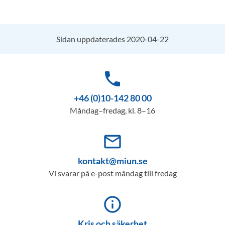
Sidan uppdaterades 2020-04-22
phone
+46 (0)10-142 80 00
Måndag–fredag, kl. 8–16
mail_outline
kontakt@miun.se
Vi svarar på e-post måndag till fredag
info_outline
Kris och säkerhet