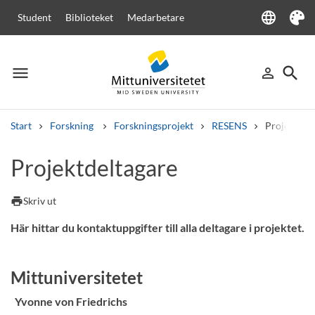
language
Student
Biblioteket
Medarbetare
Language
Tema
menu
search
person_outline
Meny
Logga in
Sök
Start
Forskning
Forskningsprojekt
RESENS
Projektdel
Sök
Projektdeltagare
Andra söktjänster
Kurser och program
Kursplaner
Välkomstbrev
Personal
print
Skriv ut
Lediga jobb
Här hittar du kontaktuppgifter till alla deltagare i projektet.
Mittuniversitetet
Yvonne von Friedrichs