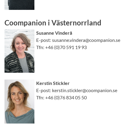
Coompanion i Västernorrland
Susanne Vinderå
E-post: susanne.vindera@coompanion.se
Tfn: +46 (0)70 591 19 93
Kerstin Stickler
E-post: kerstin.stickler@coompanion.se
Tfn: +46 (0)76 834 05 50