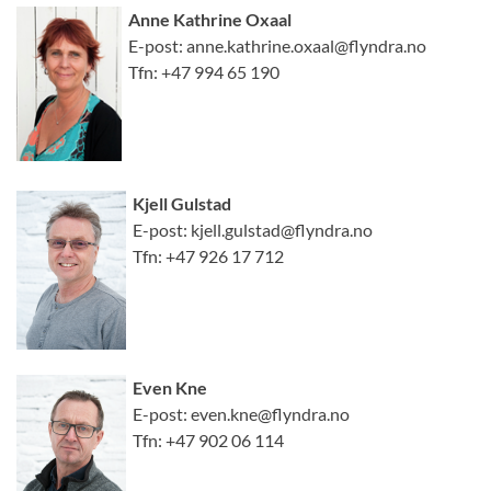
Anne Kathrine Oxaal
E-post: anne.kathrine.oxaal@flyndra.no
Tfn: +47 994 65 190
Kjell Gulstad
E-post: kjell.gulstad@flyndra.no
Tfn: +47 926 17 712
Even Kne
E-post: even.kne@flyndra.no
Tfn: +47 902 06 114