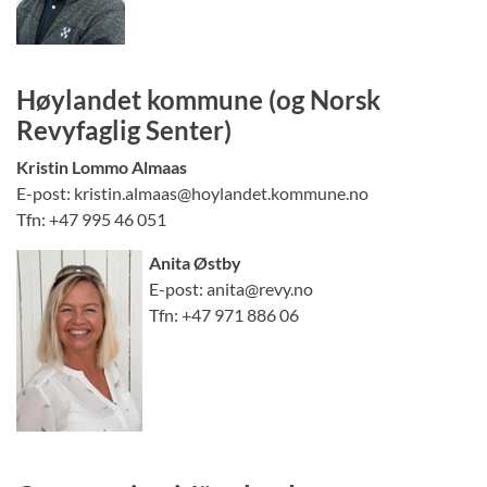
Høylandet kommune (og Norsk
Revyfaglig Senter)
Kristin Lommo Almaas
E-post: kristin.almaas@hoylandet.kommune.no
Tfn: +47 995 46 051
Anita Østby
E-post: anita@revy.no
Tfn: +47 971 886 06