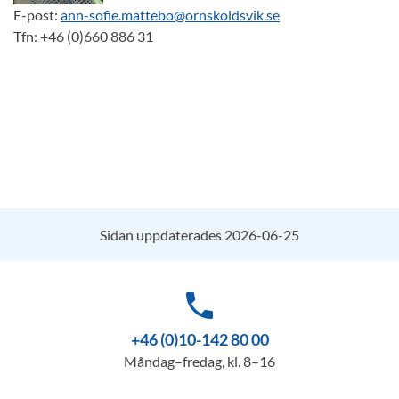
E-post:
ann-sofie.mattebo@ornskoldsvik.se
Tfn: +46 (0)660 886 31
Sidan uppdaterades 2026-06-25
phone
+46 (0)10-142 80 00
Måndag–fredag, kl. 8–16