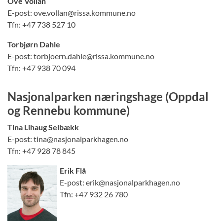
Ove Vollan
E-post: ove.vollan@rissa.kommune.no
Tfn: +47 738 527 10
Torbjørn Dahle
E-post: torbjoern.dahle@rissa.kommune.no
Tfn: +47 938 70 094
Nasjonalparken
næringshage
(Oppdal
og Rennebu kommune)
Tina Lihaug Selbækk
E-post: tina@nasjonalparkhagen.no
Tfn: +47 928 78 845
Erik Flå
E-post: erik@nasjonalparkhagen.no
Tfn: +47 932 26 780