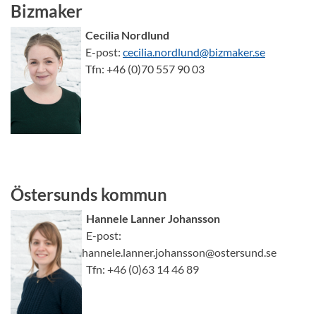
Bizmaker
Cecilia Nordlund
E-post:
cecilia.nordlund@bizmaker.se
Tfn: +46 (0)70 557 90 03
Östersunds kommun
Hannele Lanner Johansson
E-post:
hannele.lanner.johansson@ostersund.se
Tfn: +46 (0)63 14 46 89