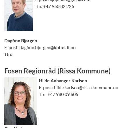
Tfn: +47 950 82 226
Dagfinn Bjørgen
E-post: dagfinn.bjorgen@kbtmidt.no
Tfn:
Fosen Regionråd (Rissa Kommune)
Hilde Anhanger Karlsen
E-post: hilde.karlsen@rissa.kommune.no
Tfn: +47 980 09 605