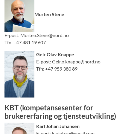
Morten Stene
E-post: Morten.Stene@nord.no
Tfn: +47 481 19 607
Geir Olav Knappe
E-post: Geir.o.knappe@nord.no
Tfn: +47 959 380 89
KBT (kompetansesenter for
brukererfaring og tjensteutvikling)
Karl Johan Johansen
E-post: kjojohan@gmail.com