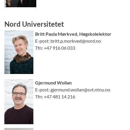
Nord Universitetet
Britt Paula Mørkved, Høgskolelektor
E-post: britt.p.morkved@nord.no
Tfn: +47 916 06 033
Gjer
mund Wollan
E-post: gjermund.wollan@svt.ntnu.no
Tfn: +47 481 14 216