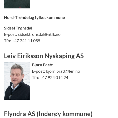
Nord-Trøndelag fylkeskommune
Sidsel Trønsdal
E-post: sidsel.tronsdal@ntfk.no
Tfn: +47 741 11 055
Leiv Eiriksson Nyskaping AS
Bjørn Bratt
E-post: bjorn.bratt@len.no
Tfn: +47 924 014 24
Flyndra AS (Inderøy kommune)