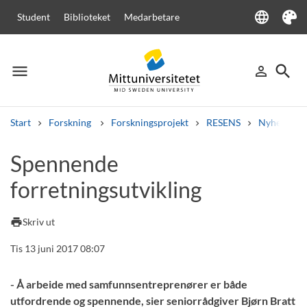
language
Student
Biblioteket
Medarbetare
Language
Tema
menu
search
person_outline
Meny
Logga in
Sök
Start
Forskning
Forskningsprojekt
RESENS
Nyhetsarki
Sök
Spennende
Andra söktjänster
forretningsutvikling
Kurser och program
Kursplaner
Välkomstbrev
Personal
Lediga jobb
print
Skriv ut
Tis 13 juni 2017 08:07
- Å arbeide med samfunnsentreprenører er både
utfordrende og spennende, sier seniorrådgiver Bjørn Bratt