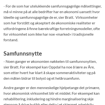
- For de som har utelukkende samfunnsgagnlige målsettinger,
må vi minne på at alle bedrifter har en økonomi uansett hvor
ideelle og samfunnsgagnlige de er, sier Bratt. Virksomheter
som har forstått og akseptert de økonomiske realiteter er
utfordringene å finne bærekraftige forretningsmodeller, ofte
for virksomhet som ikke har noe «marked» i tradisjonelle
forstand.
Samfunnsnytte
- Noen ganger er økonomien nøkkelen til samfunnsnytten,
sier Bratt. For eksempel kan Oppdal ha noe å lære av Åre,
som etter hvert har klart å skape sommeraktiviteter og på
den måten bidrar til bolyst og et helårssamfunn.
Andre ganger er den menneskelige hjelpetange det primære,
hvor økonomisk virksomhet blir et middel. For eksempel kan
rehabilitering, inkludering og hindre marginalisering skje
gjennom å drive butikk eller delta i et skjermet arbeidsliv.