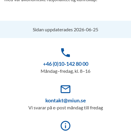
Sidan uppdaterades 2026-06-25
phone
+46 (0)10-142 80 00
Måndag–fredag, kl. 8–16
mail_outline
kontakt@miun.se
Vi svarar på e-post måndag till fredag
info_outline