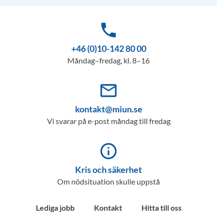
phone
+46 (0)10-142 80 00
Måndag–fredag, kl. 8–16
mail_outline
kontakt@miun.se
Vi svarar på e-post måndag till fredag
info_outline
Kris och säkerhet
Om nödsituation skulle uppstå
Lediga jobb
Kontakt
Hitta till oss