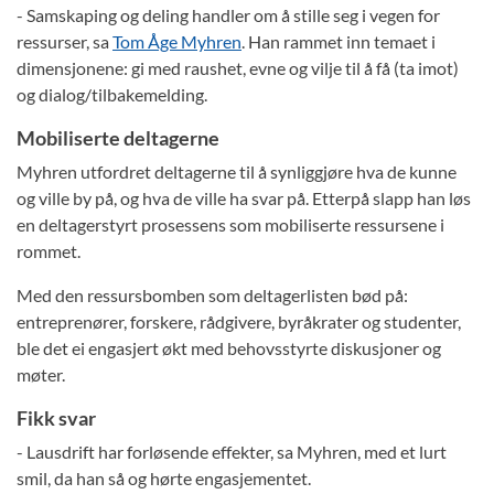
- Samskaping og deling handler om å stille seg i vegen for
ressurser, sa
Tom Åge Myhren
. Han rammet inn temaet i
dimensjonene: gi med raushet, evne og vilje til å få (ta imot)
og dialog/tilbakemelding.
Mobiliserte deltagerne
Myhren utfordret deltagerne til å synliggjøre hva de kunne
og ville by på, og hva de ville ha svar på. Etterpå slapp han løs
en deltagerstyrt prosessens som mobiliserte ressursene i
rommet.
Med den ressursbomben som deltagerlisten bød på:
entreprenører, forskere, rådgivere, byråkrater og studenter,
ble det ei engasjert økt med behovsstyrte diskusjoner og
møter.
Fikk svar
- Lausdrift har forløsende effekter, sa Myhren, med et lurt
smil, da han så og hørte engasjementet.