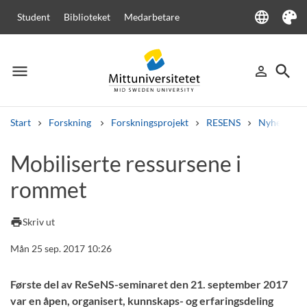
language
Student
Biblioteket
Medarbetare
Language
Tema
menu
search
person_outline
Meny
Logga in
Sök
Start
Forskning
Forskningsprojekt
RESENS
Nyhetsarki
Sök
Mobiliserte ressursene i
Andra söktjänster
rommet
Kurser och program
Kursplaner
Välkomstbrev
Personal
Lediga jobb
print
Skriv ut
Mån 25 sep. 2017 10:26
Første del av ReSeNS-seminaret den 21. september 2017
var en åpen, organisert, kunnskaps- og erfaringsdeling