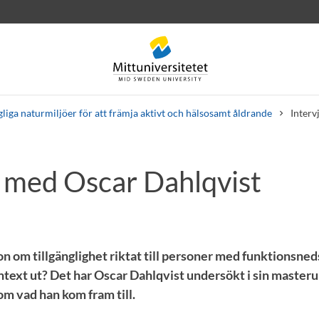
gliga naturmiljöer för att främja aktivt och hälsosamt åldrande
Interv
u med Oscar Dahlqvist
rev
Personal
Lediga jobb
on om tillgänglighet riktat till personer med funktionsne
text ut? Det har Oscar Dahlqvist undersökt i sin masteru
om vad han kom fram till.