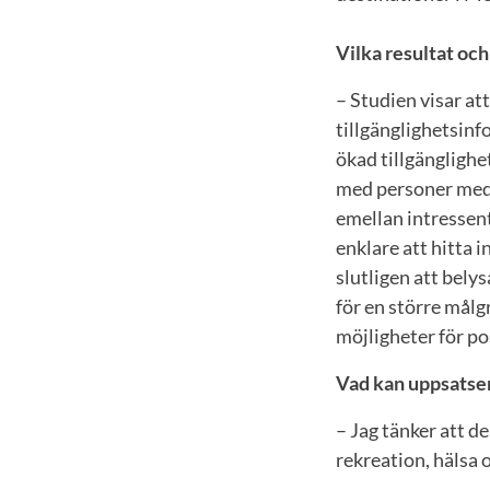
Vilka resultat och
– Studien visar at
tillgänglighetsinf
ökad tillgänglighe
med personer med t
emellan intressent
enklare att hitta 
slutligen att bely
för en större målg
möjligheter för po
Vad kan uppsatse
– Jag tänker att d
rekreation, hälsa 