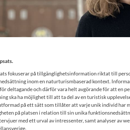
psats.
ts fokuserar på tillgänglighetsinformation riktat till pe
nedsättning inom en naturturismbaserad kontext. Informa
 för deltagande och därför vara helt avgörande för att en 
g ska ha möjlighet till att ta del av en turistisk upplevelse
formad på ett sätt som tillåter att varje unik individ har m
heten på platsen i relation till sin unika funktionsnedsät
tervjuer med ett urval av intressenter, samt analyser av w
ellansverige.