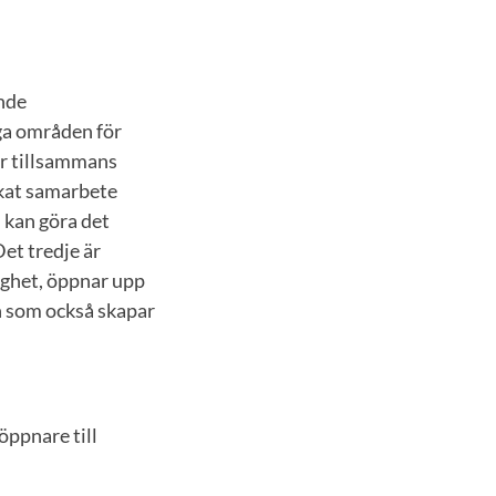
ande
iga områden för
er tillsammans
ökat samarbete
 kan göra det
et tredje är
lighet, öppnar upp
an som också skapar
öppnare till