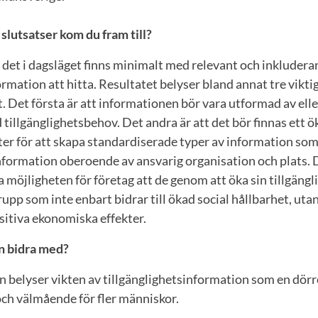
 slutsatser kom du fram till?
t det i dagsläget finns minimalt med relevant och inkluder
ormation att hitta. Resultatet belyser bland annat tre vikt
t. Det första är att informationen bör vara utformad av ell
illgänglighetsbehov. Det andra är att det bör finnas ett 
er för att skapa standardiserade typer av information som
information oberoende av ansvarig organisation och plats. D
sa möjligheten för företag att de genom att öka sin tillgäng
rupp som inte enbart bidrar till ökad social hållbarhet, ut
sitiva ekonomiska effekter.
n bidra med?
en belyser vikten av tillgänglighetsinformation som en dörr
och välmående för fler människor.