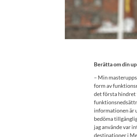
Berätta om din up
– Min masteruppsa
form av funktions
det första hindret
funktionsnedsättnin
informationen är ut
bedöma tillgänglig
jag använde var in
destinationer i M