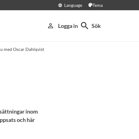
Language
Tema
language
search
person_outline
Logga in
Sök
ju med Oscar Dahlqvist
dsättningar inom
ppsats och här