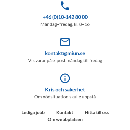
phone
+46 (0)10-142 80 00
Måndag–fredag, kl. 8–16
mail_outline
kontakt@miun.se
Vi svarar på e-post måndag till fredag
info_outline
Kris och säkerhet
Om nödsituation skulle uppstå
Lediga jobb
Kontakt
Hitta till oss
Om webbplatsen