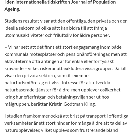
i den internationella tidskriften Journal of Population
Ageing.
Studiens resultat visar att den offentliga, den privata och den
ideella sektorn på olika sätt kan bidra till att främja
utomhusaktiviteter och friluftsliv för äldre personer.
– Vi har sett att det finns ett stort engagemang inom både
kommunala mötesplatser och pensionärsföreningar, men att
aktiviteterna ofta antingen är för enkla eller för fysiskt
krävande – vilket riskerar att exkludera vissa grupper. Därtill
visar den privata sektorn, som till exempel
naturturismföretag ett visst intresse för att utveckla
naturbaserade tjänster för äldre, men upplever osäkerhet
kring hur efterfrågan och betalningsviljan ser ut hos
målgruppen, berättar Kristin Godtman Kling.
I studien framkommer också att brist på transport i offentliga
verksamheter är ett stort hinder för många äldre att ta del av
naturupplevelser, vilket upplevs som frustrerande bland