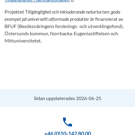
Projektet
Tillgänglighet och inkluderande naturturism: goda
exempel på universellt utformade produkter
är finansierat av
BFUF (Besöksnäringens forsknings- och utvecklingsfond),
Östersunds kommun, Norrbacka-Eugeniastiftelsen och
Mittuniversitetet.
Sidan uppdaterades 2026-06-25
phone
+46 (0)10-142 80 00