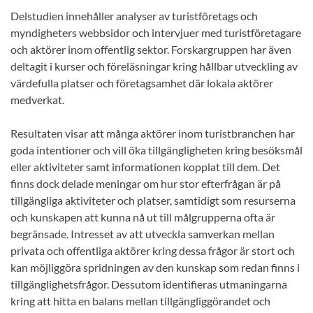
Delstudien innehåller analyser av turistföretags och
myndigheters webbsidor och intervjuer med turistföretagare
och aktörer inom offentlig sektor. Forskargruppen har även
deltagit i kurser och föreläsningar kring hållbar utveckling av
värdefulla platser och företagsamhet där lokala aktörer
medverkat.
Resultaten visar att många aktörer inom turistbranchen har
goda intentioner och vill öka tillgängligheten kring besöksmål
eller aktiviteter samt informationen kopplat till dem. Det
finns dock delade meningar om hur stor efterfrågan är på
tillgängliga aktiviteter och platser, samtidigt som resurserna
och kunskapen att kunna nå ut till målgrupperna ofta är
begränsade. Intresset av att utveckla samverkan mellan
privata och offentliga aktörer kring dessa frågor är stort och
kan möjliggöra spridningen av den kunskap som redan finns i
tillgänglighetsfrågor. Dessutom identifieras utmaningarna
kring att hitta en balans mellan tillgängliggörandet och