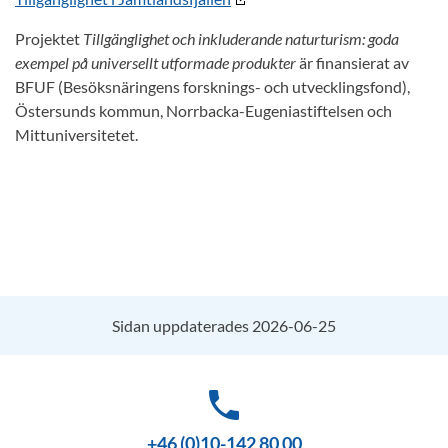
Projektet
Tillgänglighet och inkluderande naturturism: goda
exempel på universellt utformade produkter
är finansierat av
BFUF (Besöksnäringens forsknings- och utvecklingsfond),
Östersunds kommun, Norrbacka-Eugeniastiftelsen och
Mittuniversitetet.
Sidan uppdaterades 2026-06-25
phone
+46 (0)10-142 80 00