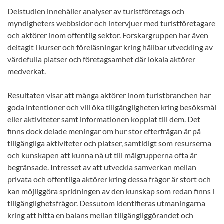
Delstudien innehåller analyser av turistföretags och
myndigheters webbsidor och intervjuer med turistföretagare
och aktörer inom offentlig sektor. Forskargruppen har även
deltagit i kurser och föreläsningar kring hållbar utveckling av
värdefulla platser och företagsamhet där lokala aktörer
medverkat.
Resultaten visar att många aktörer inom turistbranchen har
goda intentioner och vill öka tillgängligheten kring besöksmål
eller aktiviteter samt informationen kopplat till dem. Det
finns dock delade meningar om hur stor efterfrågan är på
tillgängliga aktiviteter och platser, samtidigt som resurserna
och kunskapen att kunna nå ut till målgrupperna ofta är
begränsade. Intresset av att utveckla samverkan mellan
privata och offentliga aktörer kring dessa frågor är stort och
kan möjliggöra spridningen av den kunskap som redan finns i
tillgänglighetsfrågor. Dessutom identifieras utmaningarna
kring att hitta en balans mellan tillgängliggörandet och