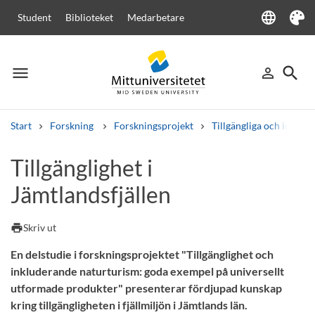
language
Student
Biblioteket
Medarbetare
Language
Tema
menu
search
person_outline
Meny
Logga in
Sök
Start
Forskning
Forskningsprojekt
Tillgängliga och inklud
Sök
Tillgänglighet i
Andra söktjänster
Jämtlandsfjällen
Kurser och program
Kursplaner
Välkomstbrev
Personal
Lediga jobb
print
Skriv ut
En delstudie i forskningsprojektet "Tillgänglighet och
inkluderande naturturism: goda exempel på universellt
utformade produkter" presenterar fördjupad kunskap
kring tillgängligheten i fjällmiljön i Jämtlands län.