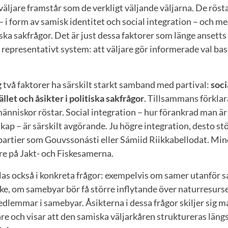
äljare framstår som de verkligt väljande väljarna. De rösta
– i form av samisk identitet och social integration – och m
tiska sakfrågor. Det är just dessa faktorer som länge ansetts
 representativt system: att väljare gör informerade val ba
ig två faktorer ha särskilt starkt samband med partival:
soci
let och åsikter i politiska sakfrågor
. Tillsammans förklara
människor röstar. Social integration – hur förankrad man är 
ap – är särskilt avgörande. Ju högre integration, desto st
 partier som Gouvssonásti eller Sámiid Riikkabellodat. Mi
are på Jakt- och Fiskesamerna.
las också i konkreta frågor: exempelvis om samer utanför 
fiske, om samebyar bör få större inflytande över naturresurse
edlemmar i samebyar. Åsikterna i dessa frågor skiljer sig 
are och visar att den samiska väljarkåren struktureras längs