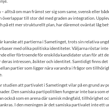
inje.
n – alltså om man främst ser sig som same, svensk eller båd
en överlappar till stor del med graden av integration. Upple
h på ett mer strukturellt plan, har däremot oväntat låg bet
r kanske att partierna i Sametinget, trots sin relativa ung
arbaser med olika politiska identiteter. Väljarna röstar inte
de eller förtroende för enskilda kandidater utan för att de 
 deras intressen, åsikter och identitet. Samtidigt finns det
mellan partier som ligger nära varandra i frågor om tillhöri
e.
studien att partivalet i Sametinget vilar på en grund av po
nader. Den samiska partipolitiken fungerar inte bara som et
an också som en arena där samisk mångfald, tillhörighet oc
ankras. I den meningen är det samiska partivalet inte ett 