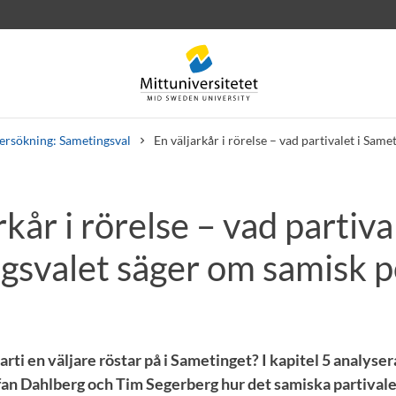
ersökning: Sametingsval
En väljarkår i rörelse – vad partivalet i Sam
rkår i rörelse – vad partival
rev
Personal
Lediga jobb
gsvalet säger om samisk po
arti en väljare röstar på i Sametinget? I kapitel 5 analyser
n Dahlberg och Tim Segerberg hur det samiska partivale