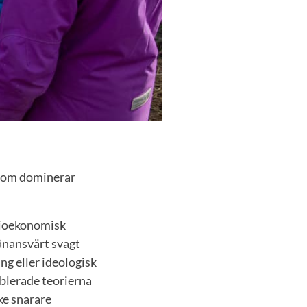
a som dominerar
ocioekonomisk
vånansvärt svagt
ng eller ideologisk
ablerade teorierna
ke snarare