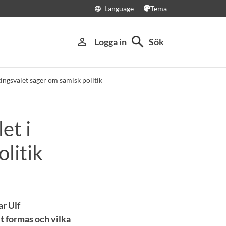
Language
Tema
language
search
person_outline
Logga in
Sök
etingsvalet säger om samisk politik
et i
litik
ar Ulf
t formas och vilka