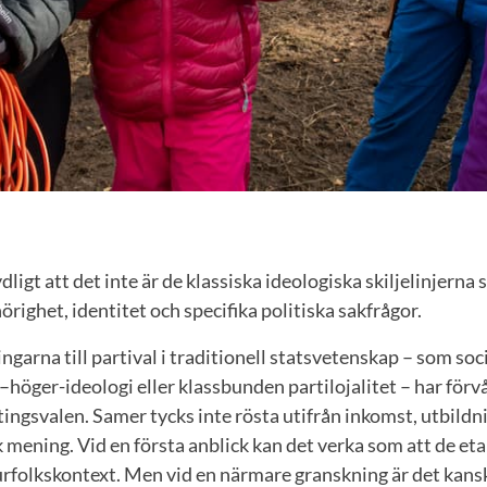
ydligt att det inte är de klassiska ideologiska skiljelinjern
righet, identitet och specifika politiska sakfrågor.
ingarna till partival i traditionell statsvetenskap – som s
höger-ideologi eller klassbunden partilojalitet – har för
ngsvalen. Samer tycks inte rösta utifrån inkomst, utbildni
sk mening. Vid en första anblick kan det verka som att de et
 urfolkskontext. Men vid en närmare granskning är det kans