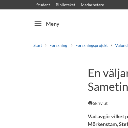
Student
Biblioteket
Medarbetare
menu
Meny
Start
Forskning
Forskningsprojekt
Valund
Sök
Andra söktjänster
En välja
Kurser och program
Kursplaner
Välkomstb
Sametin
Skriv ut
print
Vad avgör vilket p
Mörkenstam, Stefa