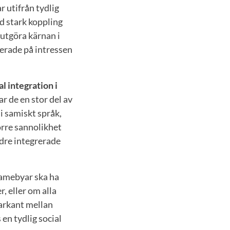
r utifrån tydlig
ed stark koppling
 utgöra kärnan i
serade på intressen
al integration i
r de en stor del av
i samiskt språk,
örre sannolikhet
ndre integrerade
samebyar ska ha
r, eller om alla
markant mellan
 en tydlig social