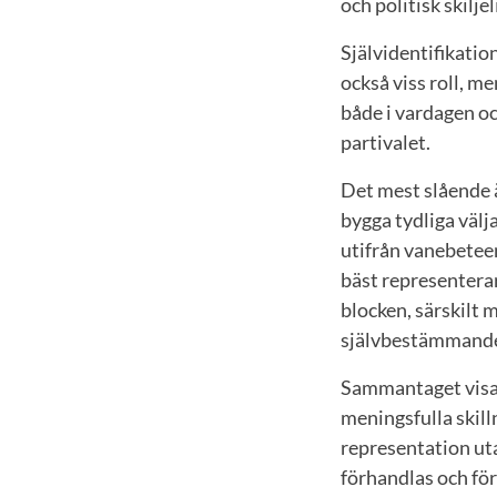
och politisk skiljel
Självidentifikatio
också viss roll, m
både i vardagen oc
partivalet.
Det mest slående ä
bygga tydliga välj
utifrån vanebeteen
bäst representerar
blocken, särskilt 
självbestämmand
Sammantaget visar 
meningsfulla skill
representation ut
förhandlas och för