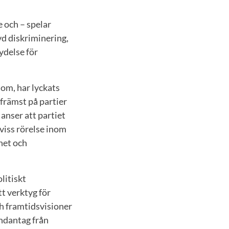
e och – spelar
vd diskriminering,
ydelse för
dom, har lyckats
 främst på partier
anser att partiet
 viss rörelse inom
ghet och
litiskt
t verktyg för
h framtidsvisioner
undantag från