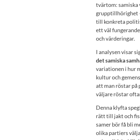
tvärtom: samiska v
grupptillhörighet 
till konkreta poli
ett väl fungerande
och värderingar.
I analysen visar s
det samiska samhäl
variationen i hur 
kultur och gemensk
att man röstar på
väljare röstar oft
Denna klyfta speg
rätt till jakt och 
samer bör få bli m
olika partiers välj