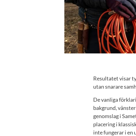
Resultatet visar t
utan snarare samhö
De vanliga förklar
bakgrund, vänster–
genomslag i Sameti
placering i klassi
inte fungerar i en