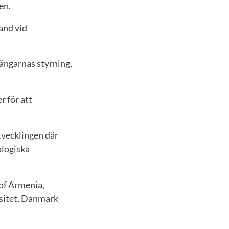
en.
and vid
 ängarnas styrning,
r för att
tvecklingen där
ologiska
of Armenia,
sitet, Danmark