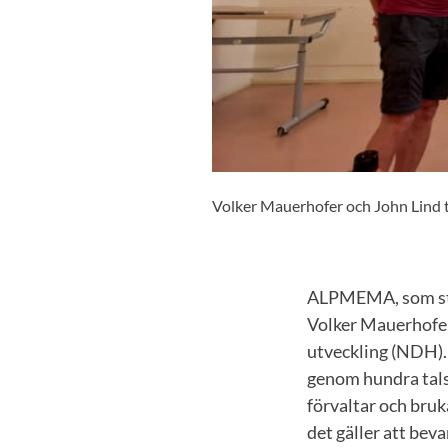
Volker Mauerhofer och John Lind til
ALPMEMA, som stå
Volker Mauerhofer
utveckling (NDH). 
genom hundra tals 
förvaltar och bruk
det gäller att bev