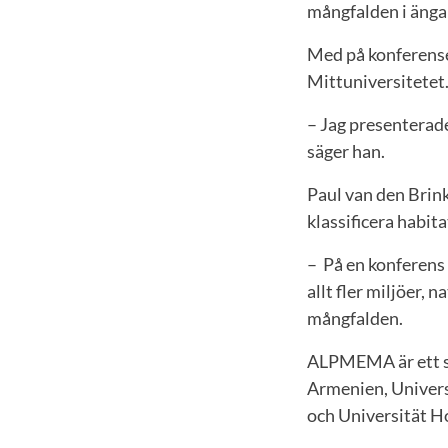
mångfalden i ängar
Med på konferensen
Mittuniversitetet
– Jag presenterade
säger han.
Paul van den Brin
klassificera habita
– På en konferens 
allt fler miljöer,
mångfalden.
ALPMEMA är ett sa
Armenien, Univers
och Universität H