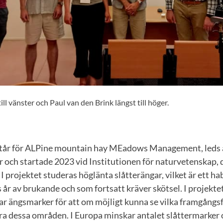
l vänster och Paul van den Brink längst till höger.
r för ALPine mountain hay MEadows Management, leds a
 och startade 2023 vid Institutionen för naturvetenskap, 
I projektet studeras höglänta slåtterängar, vilket är ett ha
år av brukande och som fortsatt kräver skötsel. I projekt
ar ängsmarker för att om möjligt kunna se vilka framgångs
ara dessa områden. I Europa minskar antalet slåttermarker 