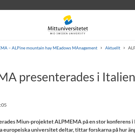
MA – ALPine mountain hay MEadows MAnagement
Aktuellt
ALP
 presenterades i Italie
rev
Personal
Lediga jobb
6:05
rades Miun-projektet ALPMEMA på en stor konferens i It
ra europeiska universitet deltar, tittar forskarna på hur ä