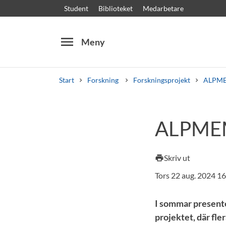
Student
Biblioteket
Medarbetare
menu
Meny
Start
Forskning
Forskningsprojekt
ALPME
Sök
Andra söktjänster
ALPMEMA
Kurser och program
Kursplaner
Välkomstb
Skriv ut
print
Tors 22 aug. 2024 1
I sommar presente
projektet, där fle