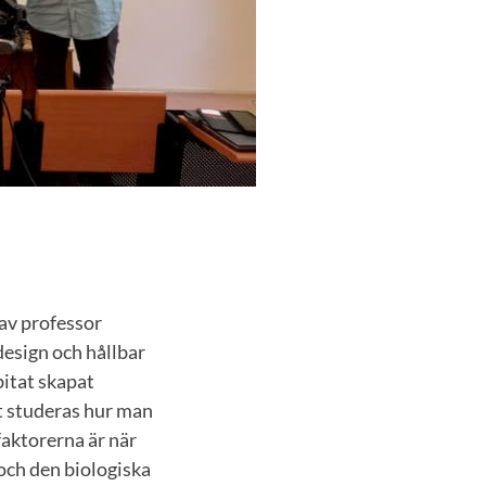
v professor
design och hållbar
bitat skapat
et studeras hur man
faktorerna är när
och den biologiska