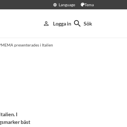
Language
Tema
language
search
person_outline
Logga in
Sök
MEMA presenterades i Italien
n
alien. I
ngsmarker bäst