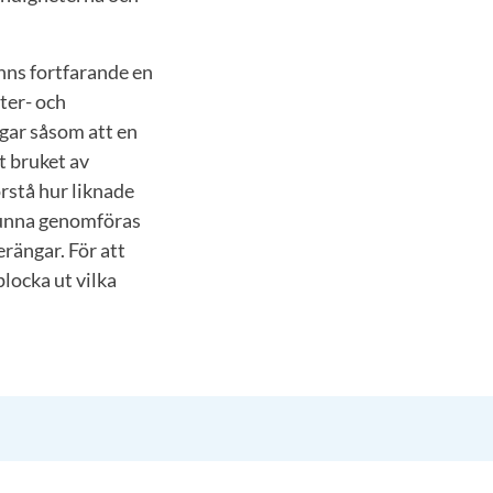
nns fortfarande en
ter- och
ngar såsom att en
 bruket av
rstå hur liknade
 kunna genomföras
erängar. För att
locka ut vilka