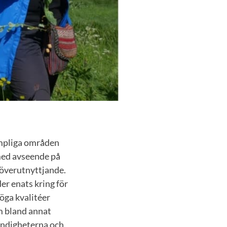
ämpliga områden
med avseende på
 överutnyttjande.
r enats kring för
öga kvalitéer
om bland annat
yndigheterna och