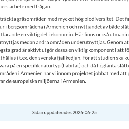
ners arbete med frågan.
träckta gräsområden med mycket hög biodiversitet. Det fi
ur i bergsområdena i Armenien och nyttjandet av både slåt
tfarande en viktig del i ekonomin. Här finns också utmani
tnyttjas medan andra områden underutnyttjas. Genom att
sta grad är aktivt utgör dessa en viktig komponent i att fö
hållas i t.ex. den svenska fjällkedjan. För att studien ska
ara på en specifik naturtyp (habitat) och då höglänta slått
mråden i Armenien har vi innom projektet jobbat med att p
ar de europeiska miljöerna i Armenien.
Sidan uppdaterades 2026-06-25