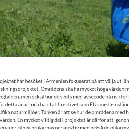
ojektet har besöket i Armenien fokuserat på att välja ut l
forskningsprojektet. Områdena ska ha mycket höga värden 
ngfalden, men också hur de sköts med avseende på risk för
r detta är art och habitatdirektivet som EUs medlemslände
cifika naturmiljöer. Tanken är att se hur de områdena med h
värden. En mycket viktig del i projektet är därför att, gen
ervjuer, fånga brukarnas perspektiv men också de olika m