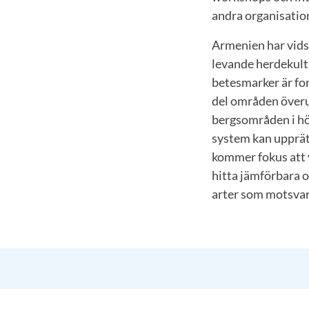
andra organisatio
Armenien har vids
levande herdekult
betesmarker är for
del områden överu
bergsområden i hög
system kan upprätt
kommer fokus att v
hitta jämförbara o
arter som motsvar