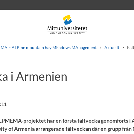
MA – ALPine mountain hay MEadows MAnagement
Aktuellt
Fäl
ka i Armenien
rev
Personal
Lediga jobb
2:11
LPMEMA-projektet har en första fältvecka genomförts i
ty of Armenia arrangerade fältveckan där en grupp från 