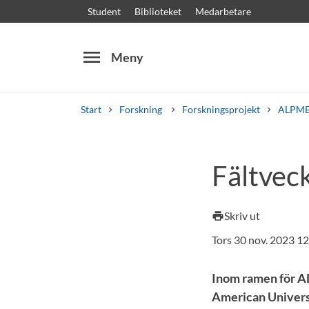
Student
Biblioteket
Medarbetare
menu
Meny
Start
Forskning
Forskningsprojekt
ALPME
Sök
Andra söktjänster
Fältvec
Kurser och program
Kursplaner
Välkomstb
Skriv ut
print
Tors 30 nov. 2023 1
Inom ramen för A
American Universi