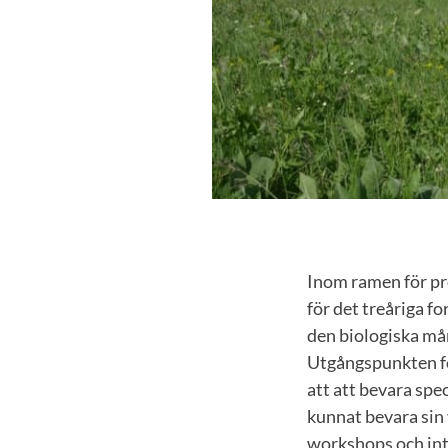
Inom ramen för pr
för det treåriga 
den biologiska må
Utgångspunkten fö
att att bevara spe
kunnat bevara sin 
workshops och int