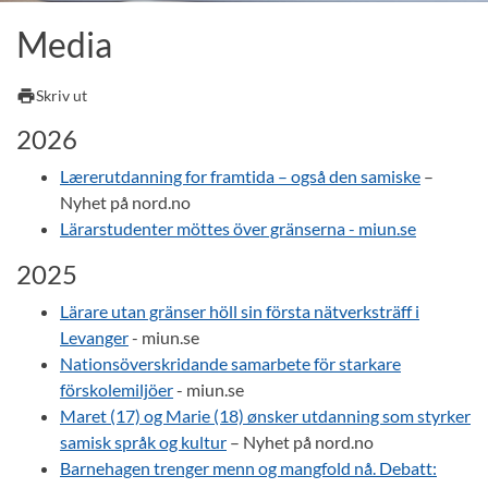
Media
print
Skriv ut
2026
Lærerutdanning for framtida – også den samiske
–
Nyhet på nord.no
Lärarstudenter möttes över gränserna - miun.se
2025
Lärare utan gränser höll sin första nätverksträff i
Levanger
- miun.se
Nationsöverskridande samarbete för starkare
förskolemiljöer
- miun.se
Maret (17) og Marie (18) ønsker utdanning som styrker
samisk språk og kultur
– Nyhet på nord.no
Barnehagen trenger menn og mangfold nå. Debatt: