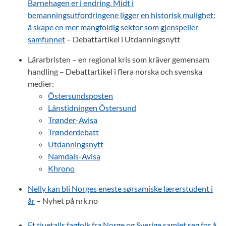
Barnehagen er i endring. Midt i
bemanningsutfordringene ligger en historisk mulighet:
å skape en mer mangfoldig sektor som gjenspeiler
samfunnet
– Debattartikel i Utdanningsnytt
Lärarbristen – en regional kris som kräver gemensam
handling – Debattartikel i flera norska och svenska
medier:
Östersundsposten
Länstidningen Östersund
Trønder-Avisa
Trønderdebatt
Utdanningsnytt
Namdals-Avisa
Khrono
Nelly kan bli Norges eneste sørsamiske lærer­student i
år
– Nyhet på nrk.no
Et tjuetalls fagfolk fra Norge og Sverige samlet seg for å