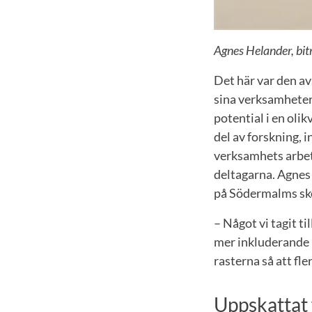
Agnes Helander, bi
Det här var den av
sina verksamheter
potential i en oli
del av forskning, i
verksamhets arbet
deltagarna. Agnes 
på Södermalms sk
– Något vi tagit ti
mer inkluderande r
rasterna så att fl
Uppskattat 