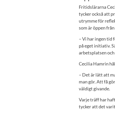
Fritidslärarna Ce
tycker också att p
utrymme för reflek
som är öppen från
– Vi har ingen tid
på eget initiativ. 
arbetsplatsen och
Cecilia Hamrin hå
– Det är lätt att 
man gör. Att få gö
väldigt givande.
Varje träff har ha
tycker att det vari