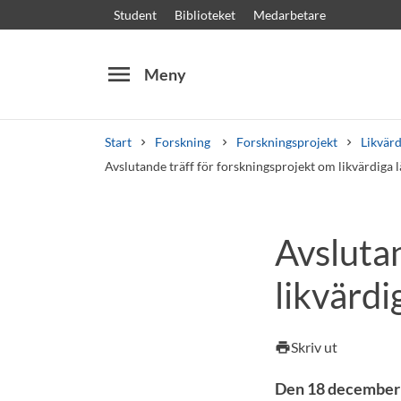
Student
Biblioteket
Medarbetare
menu
Meny
Start
Forskning
Forskningsprojekt
Likvärd
Avslutande träff för forskningsprojekt om likvärdiga l
Sök
Andra söktjänster
Avslutan
Kurser och program
Kursplaner
Välkomstb
likvärdi
Skriv ut
print
Den 18 december tr