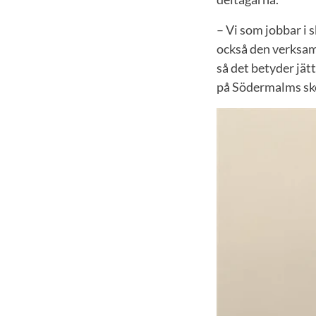
– Vi som jobbar i 
också den verksamh
så det betyder jät
på Södermalms sk