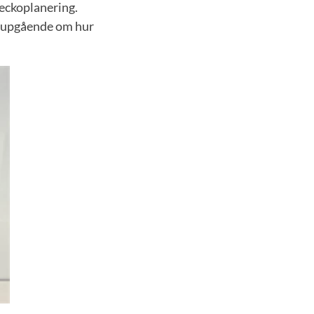
veckoplanering.
 djupgående om hur