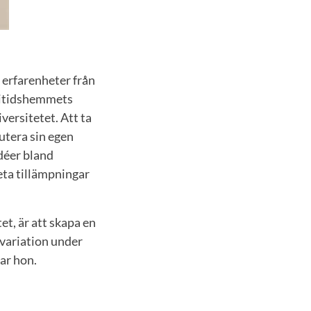
 erfarenheter från
fritidshemmets
versitetet. Att ta
kutera sin egen
déer bland
eta tillämpningar
tet, är att skapa en
 variation under
tar hon.