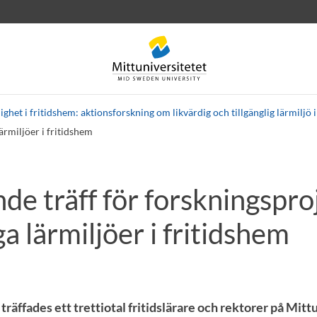
ighet i fritidshem: aktionsforskning om likvärdig och tillgänglig lärmilj
ärmiljöer i fritidshem
de träff för forskningspr
rev
Personal
Lediga jobb
ga lärmiljöer i fritidshem
äffades ett trettiotal fritidslärare och rektorer på Mittu