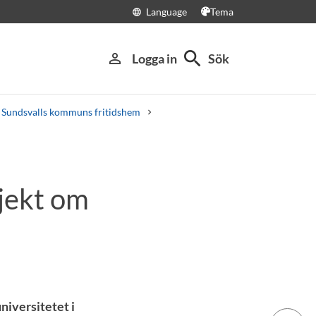
Language
Tema
language
search
person_outline
Logga in
Sök
ö i Sundsvalls kommuns fritidshem
ojekt om
niversitetet i