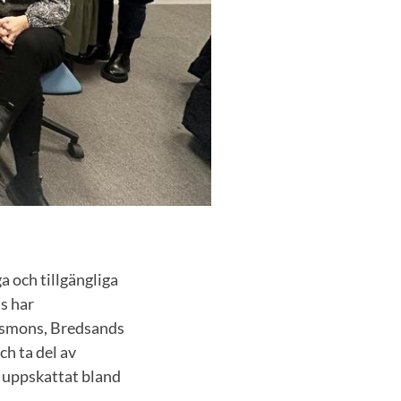
a och tillgängliga
s har
önsmons, Bredsands
ch ta del av
t uppskattat bland