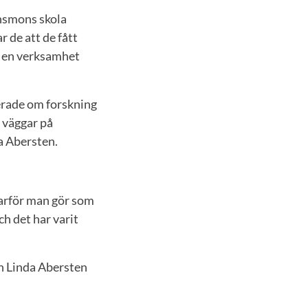
önsmons skola
 de att de fått
i en verksamhet
terade om forskning
a väggar på
da Abersten.
varför man gör som
h det har varit
ch Linda Abersten