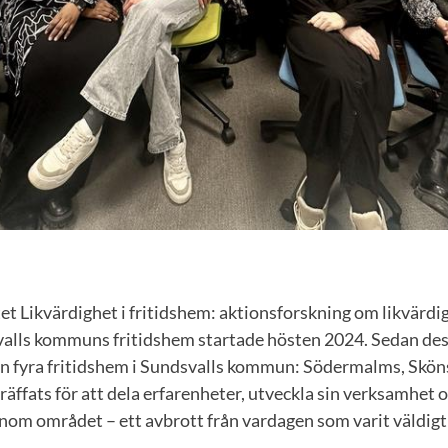
t Likvärdighet i fritidshem: aktionsforskning om likvärdig
svalls kommuns fritidshem startade hösten 2024. Sedan des
rån fyra fritidshem i Sundsvalls kommun: Södermalms, Sk
räffats för att dela erfarenheter, utveckla sin verksamhet o
inom området – ett avbrott från vardagen som varit väldig