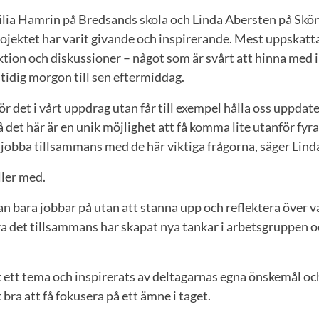
cilia Hamrin på Bredsands skola och Linda Abersten på Sk
rojektet har varit givande och inspirerande. Mest uppskattar
tion och diskussioner – något som är svårt att hinna med 
 tidig morgon till sen eftermiddag.
 för det i vårt uppdrag utan får till exempel hålla oss uppda
Så det här är en unik möjlighet att få komma lite utanför fyr
 jobba tillsammans med de här viktiga frågorna, säger Lin
ller med.
man bara jobbar på utan att stanna upp och reflektera över 
ra det tillsammans har skapat nya tankar i arbetsgruppen oc
ft ett tema och inspirerats av deltagarnas egna önskemål o
t bra att få fokusera på ett ämne i taget.