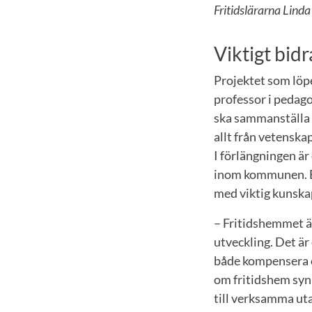
Fritidslärarna Lind
Viktigt bidr
Projektet som löp
professor i pedag
ska sammanställa 
allt från vetenska
I förlängningen är
inom kommunen. E
med viktig kunska
– Fritidshemmet är
utveckling. Det ä
både kompensera o
om fritidshem synl
till verksamma uta