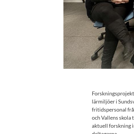
Forskningsprojekte
lärmiljöer i Sund
fritidspersonal f
och Vallens skola t
aktuell forskning 
deltagarna.