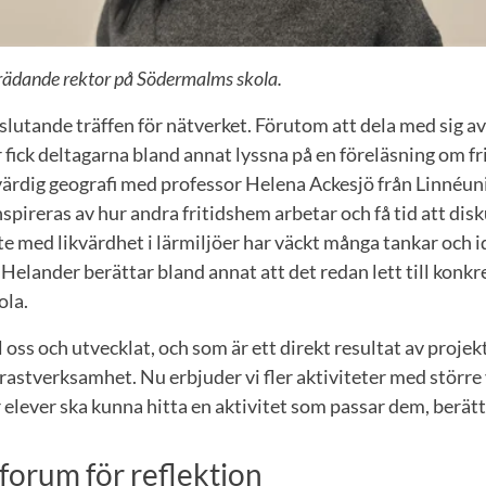
trädande rektor på Södermalms skola.
slutande träffen för nätverket. Förutom att dela med sig av
 fick deltagarna bland annat lyssna på en föreläsning om 
kvärdig geografi med professor Helena Ackesjö från Linnéuni
nspireras av hur andra fritidshem arbetar och få tid att dis
e med likvärdhet i lärmiljöer har väckt många tankar och i
Helander berättar bland annat att det redan lett till konkr
ola.
ll oss och utvecklat, och som är ett direkt resultat av projek
astverksamhet. Nu erbjuder vi fler aktiviteter med större
er elever ska kunna hitta en aktivitet som passar dem, berät
forum för reflektion