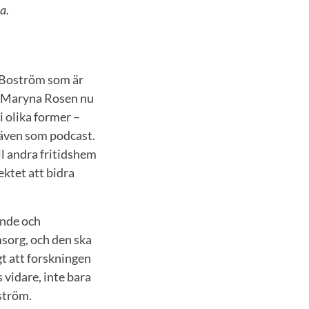
la.
a Boström som är
ch Maryna Rosen nu
 olika former –
n även som podcast.
ll andra fritidshem
ktet att bidra
ande och
sorg, och den ska
t att forskningen
 vidare, inte bara
oström.