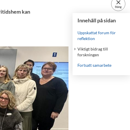
close
Stäng
fritidshem kan
Innehåll på sidan
Uppskattat forum för
reflektion
Viktigt bidrag till
forskningen
Fortsatt samarbete