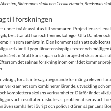
a Abersten, Skönsmons skola och Cecilia Hamrin, Bredsands sko
ag till forskningen
er under två år avslutas till sommaren. Projektledare Len
ogik, berättar att hon och hennes kollegor Ulla Damber o
empirin som samlats in. Den kommer sedan att publiceras i
pliga artiklar till populärvetenskapliga texter och möjlige
 också ett mål att kunskaparna från projektet ska spridas ti
ftersom det saknas forskning inom området kommer proje
p.
 viktigt, för att inte säga avgörande för många elevers lär
r en verksamhet som kombinerar lärande, utveckling och om
ch komplettera skolans verksamheter. Därför är det viktig
iggörs och resultaten diskuteras, problematiseras och förs
n även samhället i övrigt och policyaktörer, säger Lena B