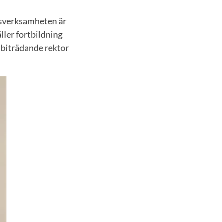
idsverksamheten är
ller fortbildning
 biträdande rektor