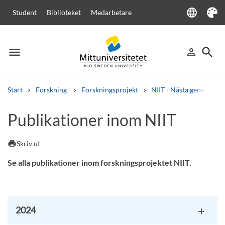
language
Student
Biblioteket
Medarbetare
Language
Tema
menu
search
person_outline
Meny
Logga in
Sök
Start
Forskning
Forskningsprojekt
NIIT - Nästa generations
Sök
Publikationer inom NIIT
Andra söktjänster
Kurser och program
Kursplaner
Välkomstbrev
Personal
print
Skriv ut
Lediga jobb
Se alla publikationer inom forskningsprojektet NIIT.
2024