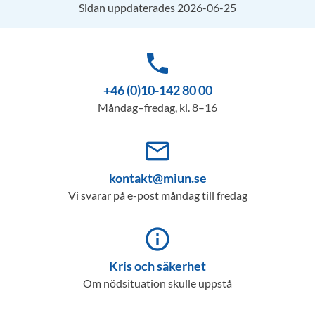
Sidan uppdaterades 2026-06-25
phone
+46 (0)10-142 80 00
Måndag–fredag, kl. 8–16
mail_outline
kontakt@miun.se
Vi svarar på e-post måndag till fredag
info_outline
Kris och säkerhet
Om nödsituation skulle uppstå