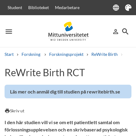
language
Student
Biblioteket
Medarbetare
Language
Tema
menu
search
person_outline
Meny
Logga in
Sök
Start
Forskning
Forskningsprojekt
ReWrite Birth
ReWr
Sök
ReWrite Birth RCT
Andra söktjänster
Kurser och program
Kursplaner
Välkomstbrev
Personal
Lediga jobb
Läs mer och anmäl dig till studien på rewritebirth.se
print
Skriv ut
I den här studien vill vi se om ett patientlett samtal om
förlossningsupplevelsen och en skrivbaserad psykologisk