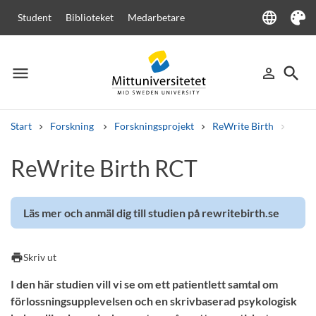
language
Student
Biblioteket
Medarbetare
Language
Tema
menu
search
person_outline
Meny
Logga in
Sök
Start
Forskning
Forskningsprojekt
ReWrite Birth
ReWr
Sök
ReWrite Birth RCT
Andra söktjänster
Kurser och program
Kursplaner
Välkomstbrev
Personal
Lediga jobb
Läs mer och anmäl dig till studien på rewritebirth.se
print
Skriv ut
I den här studien vill vi se om ett patientlett samtal om
förlossningsupplevelsen och en skrivbaserad psykologisk