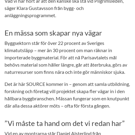
Vad vi har hört är att den kanske ska stå vid Pilgrimsleden,
säger Klara Gustavsson från bygg- och
anläggningsprogrammet.
En mässa som skapar nya vägar
Byggsektorn står för över 22 procent av Sveriges
klimatutsläpp – mer än 30 procent om man räknar in
importerade byggmaterial. För att nå Parisavtalets mål
behövs material som håller längre, går att återbruka, görs av
naturresurser som finns nära och inte gör människor sjuka.
Det är här SOURCE kommer in – genom att samla utbildning,
forskning och företag vill projektet skapa fler vägar in i den
hållbara byggbranschen. Mässan fungerar som en knutpunkt
där alla dessa aktörer möts – ofta för första gången.
”Vi måste ta hand om det vi redan har”
Vid en av montrarna står Daniel Alsterlind från