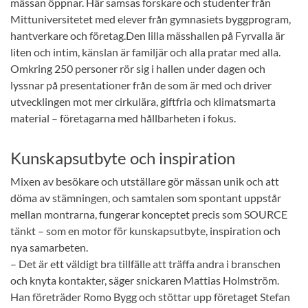
mässan öppnar. Här samsas forskare och studenter från
Mittuniversitetet med elever från gymnasiets byggprogram,
hantverkare och företag.Den lilla mässhallen på Fyrvalla är
liten och intim, känslan är familjär och alla pratar med alla.
Omkring 250 personer rör sig i hallen under dagen och
lyssnar på presentationer från de som är med och driver
utvecklingen mot mer cirkulära, giftfria och klimatsmarta
material – företagarna med hållbarheten i fokus.
Kunskapsutbyte och inspiration
Mixen av besökare och utställare gör mässan unik och att
döma av stämningen, och samtalen som spontant uppstår
mellan montrarna, fungerar konceptet precis som SOURCE
tänkt – som en motor för kunskapsutbyte, inspiration och
nya samarbeten.
– Det är ett väldigt bra tillfälle att träffa andra i branschen
och knyta kontakter, säger snickaren Mattias Holmström.
Han företräder Romo Bygg och stöttar upp företaget Stefan