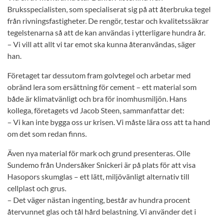
Bruksspecialisten, som specialiserat sig på att återbruka tegel
från rivningsfastigheter. De rengör, testar och kvalitetssäkrar
tegelstenarna så att de kan användas i ytterligare hundra år.
– Vi vill att allt vi tar emot ska kunna återanvändas, säger
han.
Företaget tar dessutom fram golvtegel och arbetar med
obränd lera som ersättning för cement – ett material som
både är klimatvänligt och bra för inomhusmiljön. Hans
kollega, företagets vd Jacob Steen, sammanfattar det:
– Vi kan inte bygga oss ur krisen. Vi måste lära oss att ta hand
om det som redan finns.
Även nya material för mark och grund presenteras. Olle
Sundemo från Undersåker Snickeri är på plats för att visa
Hasopors skumglas – ett lätt, miljövänligt alternativ till
cellplast och grus.
– Det väger nästan ingenting, består av hundra procent
återvunnet glas och tål hård belastning. Vi använder det i