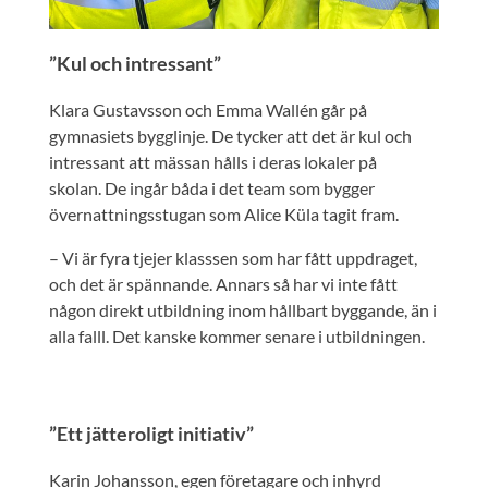
”Kul och intressant”
Klara Gustavsson och Emma Wallén går på
gymnasiets bygglinje. De tycker att det är kul och
intressant att mässan hålls i deras lokaler på
skolan. De ingår båda i det team som bygger
övernattningsstugan som Alice Küla tagit fram.
– Vi är fyra tjejer klasssen som har fått uppdraget,
och det är spännande. Annars så har vi inte fått
någon direkt utbildning inom hållbart byggande, än i
alla falll. Det kanske kommer senare i utbildningen.
”Ett jätteroligt initiativ”
Karin Johansson, egen företagare och inhyrd