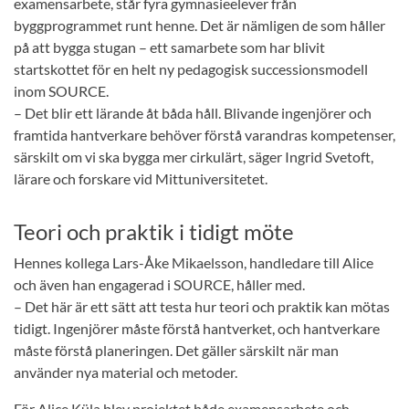
examensarbete, står fyra gymnasieelever från
byggprogrammet runt henne. Det är nämligen de som håller
på att bygga stugan – ett samarbete som har blivit
startskottet för en helt ny pedagogisk successionsmodell
inom SOURCE.
– Det blir ett lärande åt båda håll. Blivande ingenjörer och
framtida hantverkare behöver förstå varandras kompetenser,
särskilt om vi ska bygga mer cirkulärt, säger Ingrid Svetoft,
lärare och forskare vid Mittuniversitetet.
Teori och praktik i tidigt möte
Hennes kollega Lars-Åke Mikaelsson, handledare till Alice
och även han engagerad i SOURCE, håller med.
– Det här är ett sätt att testa hur teori och praktik kan mötas
tidigt. Ingenjörer måste förstå hantverket, och hantverkare
måste förstå planeringen. Det gäller särskilt när man
använder nya material och metoder.
För Alice Küla blev projektet både examensarbete och