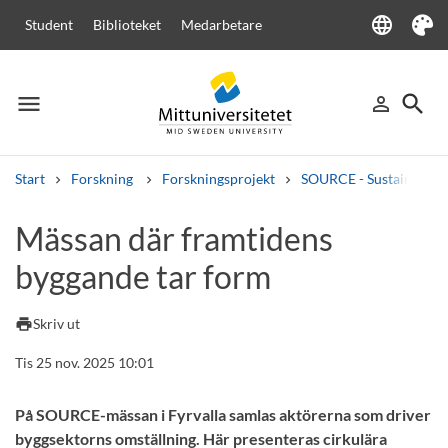
language
Student
Biblioteket
Medarbetare
Language
Tema
menu
search
person_outline
Meny
Logga in
Sök
Start
Forskning
Forskningsprojekt
SOURCE - Sustainable d
Sök
Mässan där framtidens
Andra söktjänster
byggande tar form
Kurser och program
Kursplaner
Välkomstbrev
Personal
Lediga jobb
print
Skriv ut
Tis 25 nov. 2025 10:01
På SOURCE-mässan i Fyrvalla samlas aktörerna som driver
byggsektorns omställning. Här presenteras cirkulära