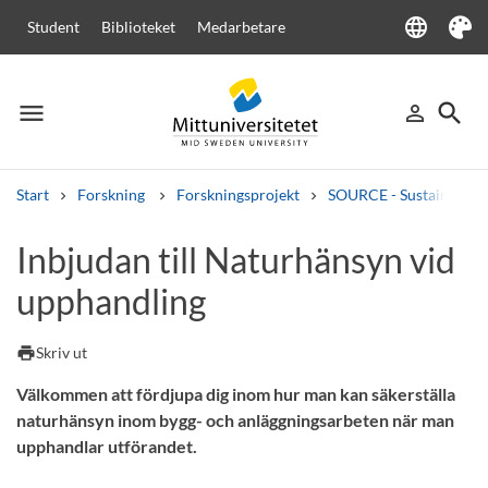
language
Student
Biblioteket
Medarbetare
Language
Tema
menu
search
person_outline
Meny
Logga in
Sök
Start
Forskning
Forskningsprojekt
SOURCE - Sustainable d
Sök
Inbjudan till Naturhänsyn vid
Andra söktjänster
upphandling
Kurser och program
Kursplaner
Välkomstbrev
Personal
Lediga jobb
print
Skriv ut
Välkommen att fördjupa dig inom hur man kan säkerställa
naturhänsyn inom bygg- och anläggningsarbeten när man
upphandlar utförandet.