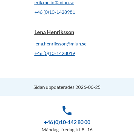
erik.melin@miun.se
+46 (0)10-1428981
Lena Henriksson
lena.henriksson@miun.se
+46 (0)10-1428019
Sidan uppdaterades 2026-06-25
phone
+46 (0)10-142 80 00
Måndag–fredag, kl. 8–16