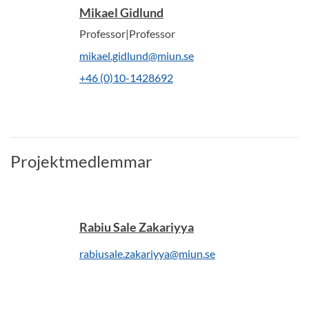
Mikael Gidlund
Professor|Professor
mikael.gidlund@miun.se
+46 (0)10-1428692
Projektmedlemmar
Rabiu Sale Zakariyya
rabiusale.zakariyya@miun.se