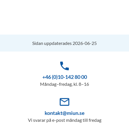
Sidan uppdaterades 2026-06-25
phone
+46 (0)10-142 80 00
Måndag–fredag, kl. 8–16
mail_outline
kontakt@miun.se
Vi svarar på e-post måndag till fredag