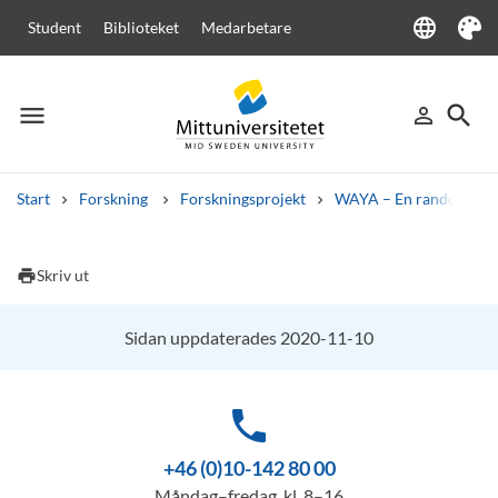
language
Student
Biblioteket
Medarbetare
Language
Tema
menu
search
person_outline
Meny
Logga in
Sök
Start
Forskning
Forskningsprojekt
WAYA – En randomiserad
Sök
Andra söktjänster
print
Skriv ut
Kurser och program
Kursplaner
Välkomstbrev
Personal
Lediga jobb
Sidan uppdaterades 2020-11-10
phone
+46 (0)10-142 80 00
Måndag–fredag, kl. 8–16