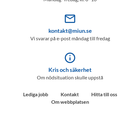
mail_outline
kontakt@miun.se
Vi svarar på e-post måndag till fredag
info_outline
Kris och säkerhet
Om nödsituation skulle uppstå
Lediga jobb
Kontakt
Hitta till oss
Om webbplatsen