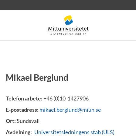
Mikael Berglund
rev
Personal
Lediga jobb
Telefon arbete:
+46 (0)10-1427906
E-postadress:
mikael.berglund@miun.se
Ort:
Sundsvall
Avdelning:
Universitetsledningens stab (ULS)