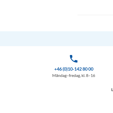
phone
+46 (0)10-142 80 00
Måndag–fredag, kl. 8–16