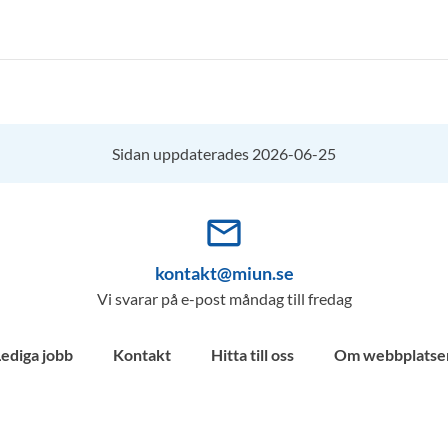
Sidan uppdaterades 2026-06-25
mail_outline
kontakt@miun.se
Vi svarar på e-post måndag till fredag
Lediga jobb
Kontakt
Hitta till oss
Om webbplatse