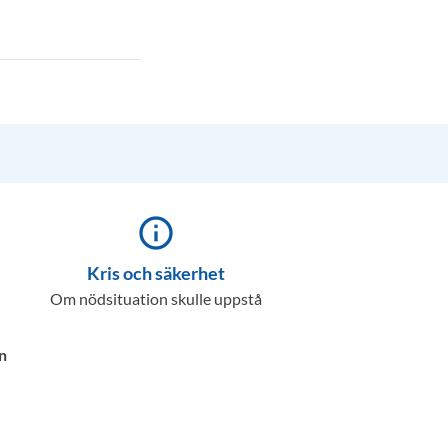
info_outline
Kris och säkerhet
Om nödsituation skulle uppstå
n